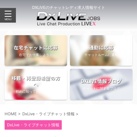
DXLIVEのチャットレディ求人情報サイト
在宅チャットに応募
通勤に応募
在宅でお仕事しよう！
チャットルームに通勤
移籍・再登録希望の方
DXLIVE情報ブログ
へ
チャットに関するブログ
初めに知っておきたい情報
HOME
>
DxLive・ライブチャット情報
>
DxLive・ライブチャット情報