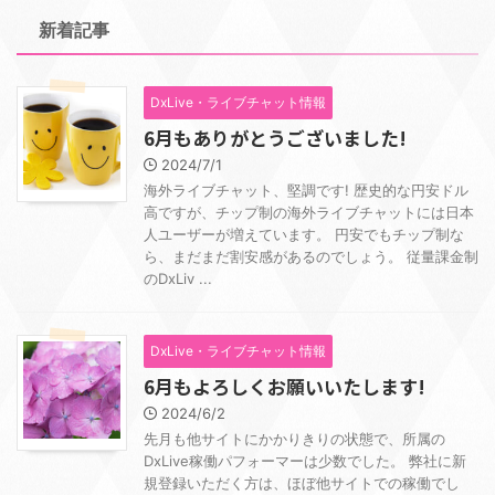
新着記事
DxLive・ライブチャット情報
6月もありがとうございました!
2024/7/1
海外ライブチャット、堅調です! 歴史的な円安ドル
高ですが、チップ制の海外ライブチャットには日本
人ユーザーが増えています。 円安でもチップ制な
ら、まだまだ割安感があるのでしょう。 従量課金制
のDxLiv ...
DxLive・ライブチャット情報
6月もよろしくお願いいたします!
2024/6/2
先月も他サイトにかかりきりの状態で、所属の
DxLive稼働パフォーマーは少数でした。 弊社に新
規登録いただく方は、ほぼ他サイトでの稼働でし