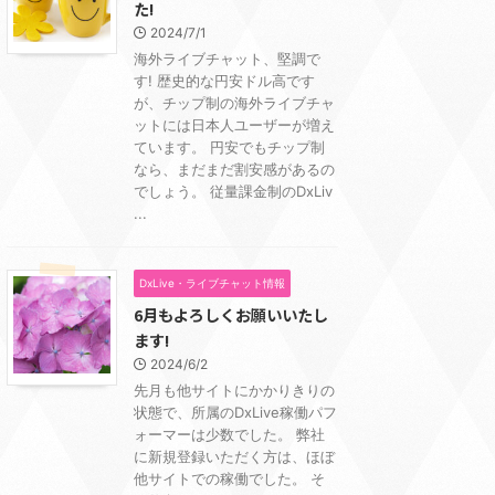
た!
2024/7/1
海外ライブチャット、堅調で
す! 歴史的な円安ドル高です
が、チップ制の海外ライブチャ
ットには日本人ユーザーが増え
ています。 円安でもチップ制
なら、まだまだ割安感があるの
でしょう。 従量課金制のDxLiv
...
DxLive・ライブチャット情報
6月もよろしくお願いいたし
ます!
2024/6/2
先月も他サイトにかかりきりの
状態で、所属のDxLive稼働パフ
ォーマーは少数でした。 弊社
に新規登録いただく方は、ほぼ
他サイトでの稼働でした。 そ