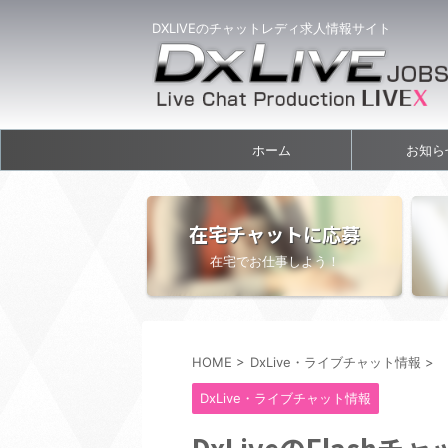
DXLIVEのチャットレディ求人情報サイト
ホーム
お知ら
在宅チャットに応募
在宅でお仕事しよう！
HOME
>
DxLive・ライブチャット情報
>
DxLive・ライブチャット情報