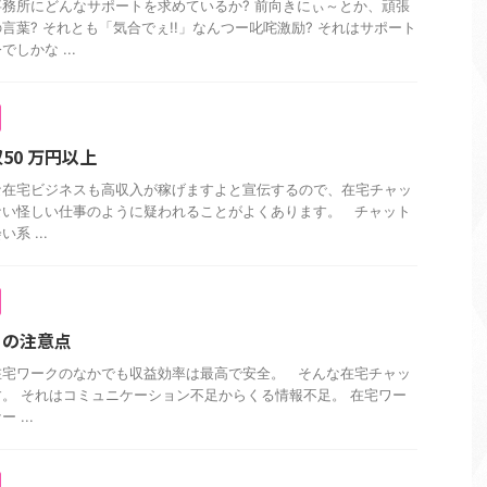
務所にどんなサポートを求めているか? 前向きにぃ～とか、頑張
言葉? それとも「気合でぇ!!」なんつー叱咤激励? それはサポート
しかな ...
50 万円以上
な在宅ビジネスも高収入が稼げますよと宣伝するので、在宅チャッ
ない怪しい仕事のように疑われることがよくあります。 チャット
系 ...
ィの注意点
在宅ワークのなかでも収益効率は最高で安全。 そんな在宅チャッ
。 それはコミュニケーション不足からくる情報不足。 在宅ワー
...