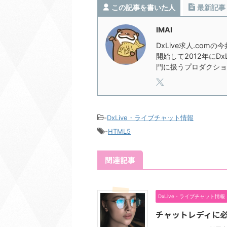
この記事を書いた人
最新記事
IMAI
DxLive求人.com
開始して2012年にD
門に扱うプロダクショ
-
DxLive・ライブチャット情報
-
HTML5
関連記事
DxLive・ライブチャット情報
チャットレディに必