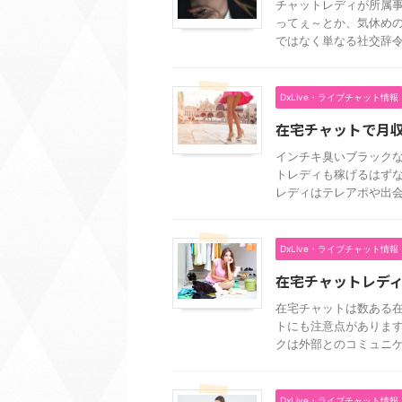
チャットレディが所属事
ってぇ～とか、気休めの
ではなく単なる社交辞令で
DxLive・ライブチャット情報
在宅チャットで月収
インチキ臭いブラック
トレディも稼げるはず
レディはテレアポや出会い
DxLive・ライブチャット情報
在宅チャットレデ
在宅チャットは数ある
トにも注意点があります
クは外部とのコミュニケー 
DxLive・ライブチャット情報