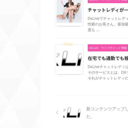
チャットレディが
DxLiveでチャット
性癖のお客さん。最強最
度も ...
DxLive・ライブチャット情報
在宅でも通勤でも
DxLiveチャットレデ
そのサービスとは、DX
それがチャットレディの収
新コンテンツアップ
た。