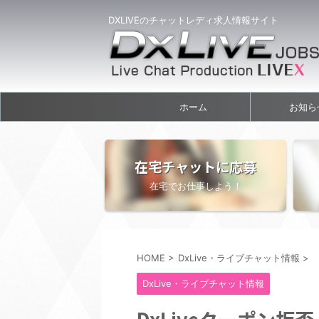
DXLIVEのチャットレディ求人情報サイト
ホーム
お知ら
在宅チャットに応募
在宅でお仕事しよう！
HOME
>
DxLive・ライブチャット情報
>
DxLive・ライブチャット情報