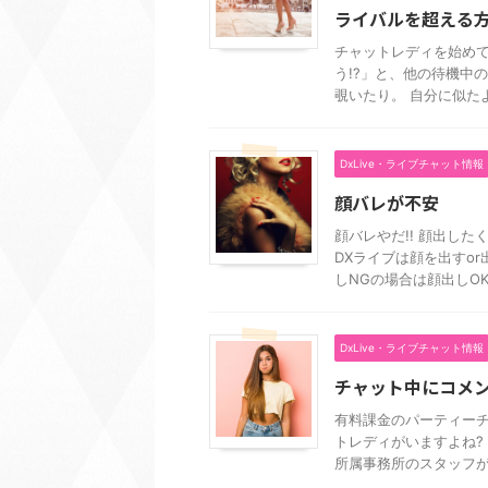
ライバルを超える
チャットレディを始め
う!?」と、他の待機中
覗いたり。 自分に似たよ
DxLive・ライブチャット情報
顔バレが不安
顔バレやだ!! 顔出した
DXライブは顔を出すo
しNGの場合は顔出しOKよ 
DxLive・ライブチャット情報
チャット中にコメン
有料課金のパーティー
トレディがいますよね?
所属事務所のスタッフが書