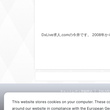
DxLive求人.comの今井です。 2008
チャットレディ登録申込
DXLIV
This website stores cookies on your computer. These c
around our website in compliance with the European Gener