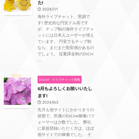
た!
2024/7/1
海外ライブチャット、堅調で
す! 歴史的な円安ドル高です
が、チップ制の海外ライブチャ
ットには日本人ユーザーが増え
ています。 円安でもチップ制
なら、まだまだ割安感があるの
でしょう。 従量課金制のDxLiv
...
DxLive・ライブチャット情報
6月もよろしくお願いいたし
ます!
2024/6/2
先月も他サイトにかかりきりの
状態で、所属のDxLive稼働パフ
ォーマーは少数でした。 弊社
に新規登録いただく方は、ほぼ
他サイトでの稼働でした。 そ