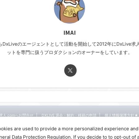
IMAI
年からDxLiveのエージェントとして活動を開始して2012年にDxLi
ットを専門に扱うプロダクションのオーナーをしています。
E求人.comへお問合せ
DXLIVE 退会・解約・移籍の申請
個人情報保護方針★
DXLIVEのチャットレディ求人情報サイト
ookies are used to provide a more personalized experience and
al Data Protection Regulation. If you decide to to opt-out of a