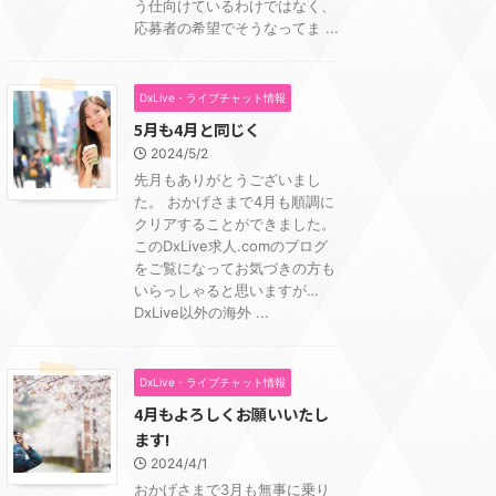
う仕向けているわけではなく、
応募者の希望でそうなってま ...
DxLive・ライブチャット情報
5月も4月と同じく
2024/5/2
先月もありがとうございまし
た。 おかげさまで4月も順調に
クリアすることができました。
このDxLive求人.comのブログ
をご覧になってお気づきの方も
いらっしゃると思いますが…
DxLive以外の海外 ...
DxLive・ライブチャット情報
4月もよろしくお願いいたし
ます!
2024/4/1
おかげさまで3月も無事に乗り