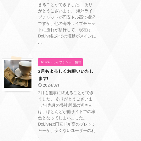
きることができました。 あり
がとうございます。 海外ライ
ブチャットが円安ドル高で盛況
ですが、他の海外ライブチャッ
トに流れが移行して、現在は
DxLive以外での活動がメインに
...
DxLive・ライブチャット情報
3月もよろしくお願いいたし
ます!
2024/3/1
2月も無事に終えることができ
ました。 ありがとうございま
した!先月の弊社所属の皆さん
は、ほとんどが他サイトでの稼
働となってしまいました。
DxLiveは円安ドル高のプレッシ
ャーが、安くないユーザーの利
...