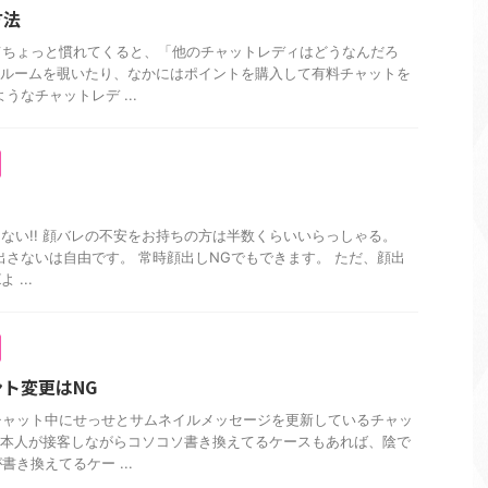
方法
てちょっと慣れてくると、「他のチャットレディはどうなんだろ
のルームを覗いたり、なかにはポイントを購入して有料チャットを
うなチャットレデ ...
くない!! 顔バレの不安をお持ちの方は半数くらいいらっしゃる。
r出さないは自由です。 常時顔出しNGでもできます。 ただ、顔出
...
ト変更はNG
チャット中にせっせとサムネイルメッセージを更新しているチャッ
 本人が接客しながらコソコソ書き換えてるケースもあれば、陰で
き換えてるケー ...