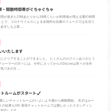
時間帯・閑散時間帯がぐちゃぐちゃ
間が過ぎた21時あたりから26時くらいが利用者が増える繁忙時間
ことで、コロナウイルスによる全国外出自粛のフェーズでは生活リ
ずしも上客 ...
いいたします
にクリアすることができました。 たくさんのログインありがとう
フォーマーの方々には、今年に入ってからのDxLiveは所々が去年
づきの方 ...
ットルームがスタート
の新しいチャットルームがいよいよ今週から稼動開始。 先ずはルー
トの結果もOK! 新宿チャットルームでは難しかったスタンディン
応します ...