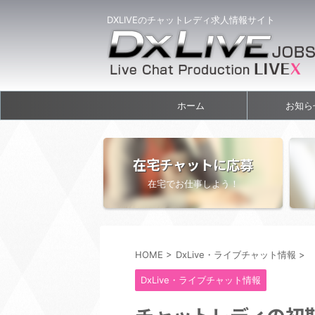
DXLIVEのチャットレディ求人情報サイト
ホーム
お知ら
在宅チャットに応募
在宅でお仕事しよう！
HOME
>
DxLive・ライブチャット情報
>
DxLive・ライブチャット情報