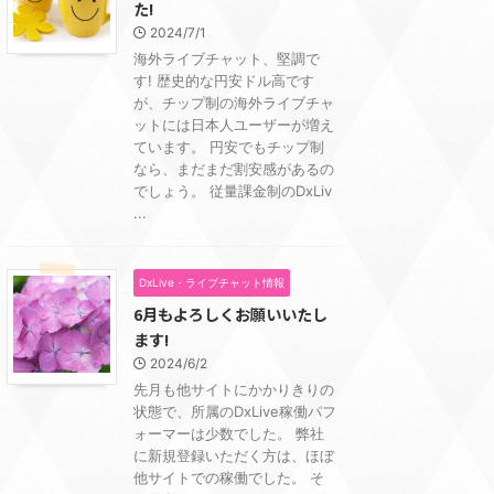
た!
2024/7/1
海外ライブチャット、堅調で
す! 歴史的な円安ドル高です
が、チップ制の海外ライブチャ
ットには日本人ユーザーが増え
ています。 円安でもチップ制
なら、まだまだ割安感があるの
でしょう。 従量課金制のDxLiv
...
DxLive・ライブチャット情報
6月もよろしくお願いいたし
ます!
2024/6/2
先月も他サイトにかかりきりの
状態で、所属のDxLive稼働パフ
ォーマーは少数でした。 弊社
に新規登録いただく方は、ほぼ
他サイトでの稼働でした。 そ