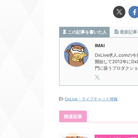
この記事を書いた人
最新記事
IMAI
DxLive求人.com
開始して2012年にD
門に扱うプロダクショ
-
DxLive・ライブチャット情報
関連記事