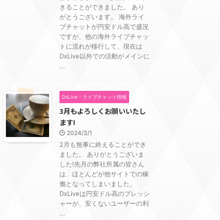
きることができました。 あり
がとうございます。 海外ライ
ブチャットが円安ドル高で盛況
ですが、他の海外ライブチャッ
トに流れが移行して、現在は
DxLive以外での活動がメインに
...
DxLive・ライブチャット情報
3月もよろしくお願いいたし
ます!
2024/3/1
2月も無事に終えることができ
ました。 ありがとうございま
した!先月の弊社所属の皆さん
は、ほとんどが他サイトでの稼
働となってしまいました。
DxLiveは円安ドル高のプレッシ
ャーが、安くないユーザーの利
...