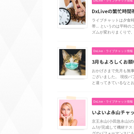
DxLive・ライブチャット情報
DxLiveの繁忙
ライブチャットは夕食時
帯… というのは平時の
ズムが変わりまくりで、必
DxLive・ライブチャット情報
3月もよろしくお願
おかげさまで先月も無事
ございました。 現役パ
と違ってきているなとお気
DxLive・ライブチャット情報
いよいよ永山チャ
京王永山(小田急永山)
ム1が完成して機材テス
グのパフォーマンスにも対