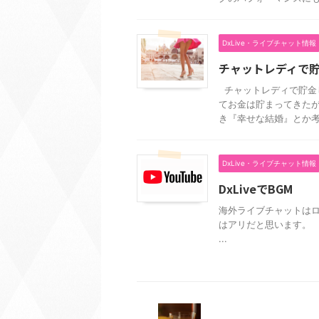
DxLive・ライブチャット情報
チャットレディで
チャットレディで貯金し
てお金は貯まってきたが
き『幸せな結婚』とか考 .
DxLive・ライブチャット情報
DxLiveでBGM
海外ライブチャットはログ
はアリだと思います。 
...