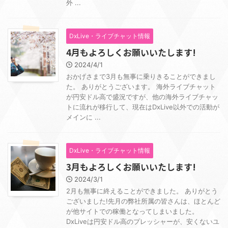
外 ...
DxLive・ライブチャット情報
4月もよろしくお願いいたします!
2024/4/1
おかげさまで3月も無事に乗りきることができまし
た。 ありがとうございます。 海外ライブチャット
が円安ドル高で盛況ですが、他の海外ライブチャッ
トに流れが移行して、現在はDxLive以外での活動が
メインに ...
DxLive・ライブチャット情報
3月もよろしくお願いいたします!
2024/3/1
2月も無事に終えることができました。 ありがとう
ございました!先月の弊社所属の皆さんは、ほとんど
が他サイトでの稼働となってしまいました。
DxLiveは円安ドル高のプレッシャーが、安くないユ