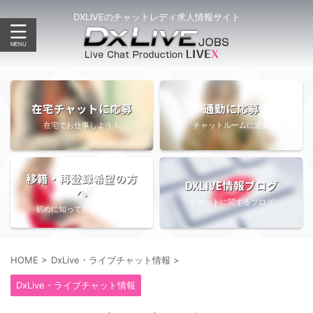
DXLIVEのチャットレディ求人情報サイト
在宅チャットに応募
通勤に応募
在宅でお仕事しよう！
チャットルームに通勤
移籍・再登録希望の方
DXLIVE情報ブログ
へ
チャットに関するブログ
初めに知っておきたい情報
HOME
>
DxLive・ライブチャット情報
>
DxLive・ライブチャット情報