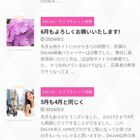
のDxLiv ...
DxLive・ライブチャット情報
6月もよろしくお願いいたします!
2024/6/2
先月も他サイトにかかりきりの状態で、所属の
DxLive稼働パフォーマーは少数でした。 弊社に新
規登録いただく方は、ほぼ他サイトでの稼働でし
た。 そう仕向けているわけではなく、応募者の希望
でそうなってま ...
DxLive・ライブチャット情報
5月も4月と同じく
2024/5/2
先月もありがとうございました。 おかげさまで4月
も順調にクリアすることができました。 この
DxLive求人.comのブログをご覧になってお気づき
の方もいらっしゃると思いますが… DxLive以外の海