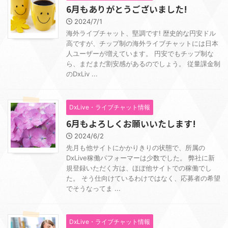
6月もありがとうございました!
2024/7/1
海外ライブチャット、堅調です! 歴史的な円安ドル
高ですが、チップ制の海外ライブチャットには日本
人ユーザーが増えています。 円安でもチップ制な
ら、まだまだ割安感があるのでしょう。 従量課金制
のDxLiv ...
DxLive・ライブチャット情報
6月もよろしくお願いいたします!
2024/6/2
先月も他サイトにかかりきりの状態で、所属の
DxLive稼働パフォーマーは少数でした。 弊社に新
規登録いただく方は、ほぼ他サイトでの稼働でし
た。 そう仕向けているわけではなく、応募者の希望
でそうなってま ...
DxLive・ライブチャット情報