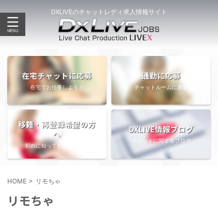
DXLIVEのチャットレディ求人情報サイト
在宅チャットに応募
通勤に応募
在宅でお仕事しよう！
チャットルームに通勤
移籍・再登録希望の方
DXLIVE情報ブログ
へ
チャットに関するブログ
初めに知っておきたい情報
HOME
>
リモちゃ
リモちゃ