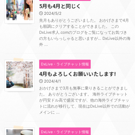
5月も4月と同じく
2024/5/2
先月もありがとうございました。 おかげさまで4月
も順調にクリアすることができました。 この
DxLive求人.comのブログをご覧になってお気づき
の方もいらっしゃると思いますが… DxLive以外の海
外 ...
DxLive・ライブチャット情報
4月もよろしくお願いいたします!
2024/4/1
おかげさまで3月も無事に乗りきることができまし
た。 ありがとうございます。 海外ライブチャット
が円安ドル高で盛況ですが、他の海外ライブチャッ
トに流れが移行して、現在はDxLive以外での活動が
メインに ...
DxLive・ライブチャット情報