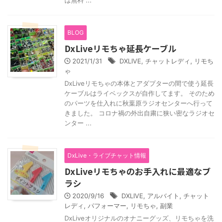
は無料 ...
BLOG
DxLiveリモちゃ延長ケーブル
2021/1/31
DXLIVE
,
チャットレディ
,
リモち
ゃ
DxLiveリモちゃの本体とアダプターの間で使う延長
ケーブルはライベックスが自作してます。 そのため
のパーツを仕入れに秋葉原ラジオセンターへ行って
きました。 コロナ禍の外出自粛に狭い密なラジオセ
ンター ...
DxLive・ライブチャット情報
DxLiveリモちゃのお手入れに最適なブ
ラシ
2020/9/16
DXLIVE
,
アルバイト
,
チャット
レディ
,
パフォーマー
,
リモちゃ
,
副業
DxLiveオリジナルのオナニーグッズ、リモちゃを洗