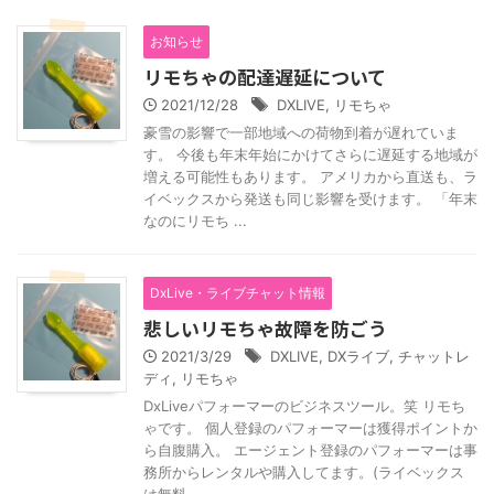
お知らせ
リモちゃの配達遅延について
2021/12/28
DXLIVE
,
リモちゃ
豪雪の影響で一部地域への荷物到着が遅れていま
す。 今後も年末年始にかけてさらに遅延する地域が
増える可能性もあります。 アメリカから直送も、ラ
イベックスから発送も同じ影響を受けます。 「年末
なのにリモち ...
DxLive・ライブチャット情報
悲しいリモちゃ故障を防ごう
2021/3/29
DXLIVE
,
DXライブ
,
チャットレ
ディ
,
リモちゃ
DxLiveパフォーマーのビジネスツール。笑 リモち
ゃです。 個人登録のパフォーマーは獲得ポイントか
ら自腹購入。 エージェント登録のパフォーマーは事
務所からレンタルや購入してます。(ライベックス