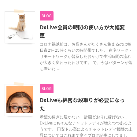
BLOG
DxLive会員の時間の使い方が大幅変
更
コロナ禍以前は、お客さんがたくさん集まるのは毎
日夜21~25時くらいの時間帯でした。 在宅ワーク・
リモートワークが普及したおかげで生活時間の流れ
が大きく変わったわけです。 で、今はパターンが落
ち着いた ...
BLOG
DxLiveも綿密な段取りが必要になっ
た
希望の稼ぎに届かない… 計画どおりに稼げない…
DxLiveにもそんなチャットレディが増えつつあるよ
うです。 円安ドル高によるチャットレディ報酬の上
昇についてはこれまで度々ブログ記事にしてまし