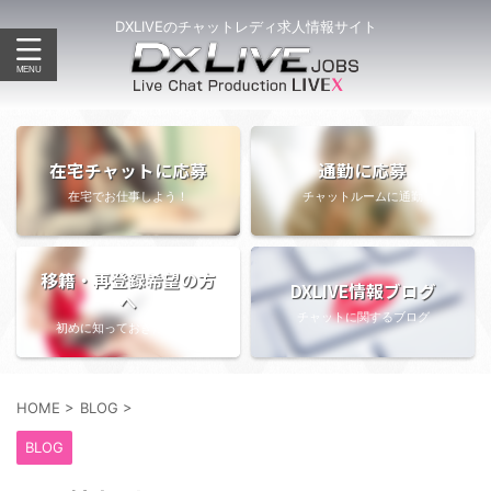
DXLIVEのチャットレディ求人情報サイト
在宅チャットに応募
通勤に応募
在宅でお仕事しよう！
チャットルームに通勤
移籍・再登録希望の方
DXLIVE情報ブログ
へ
チャットに関するブログ
初めに知っておきたい情報
HOME
>
BLOG
>
BLOG