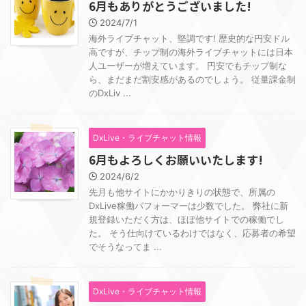
6月もありがとうございました!
2024/7/1
海外ライブチャット、堅調です! 歴史的な円安ドル
高ですが、チップ制の海外ライブチャットには日本
人ユーザーが増えています。 円安でもチップ制な
ら、まだまだ割安感があるのでしょう。 従量課金制
のDxLiv ...
DxLive・ライブチャット情報
6月もよろしくお願いいたします!
2024/6/2
先月も他サイトにかかりきりの状態で、所属の
DxLive稼働パフォーマーは少数でした。 弊社に新
規登録いただく方は、ほぼ他サイトでの稼働でし
た。 そう仕向けているわけではなく、応募者の希望
でそうなってま ...
DxLive・ライブチャット情報