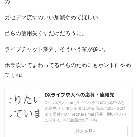
の…
ガセデマ流すのいい加減やめてほしい。
己らの信用失くすだけだろうに。
ライブチャット業界、そういう輩が多い。
ホラ吹いてまわってる己らのためにもホントにやめ
てくれ!
DXライブ求人への応募・連絡先
DxLive求人.com(ライベックス)の応募申込と
連絡先 カンタン応募はLINE (毎日10時～22時
まで受付) ID : netstarsimai 応募・問い合わせ
に関するLINE通話は毎日10時 ...
続きを見る