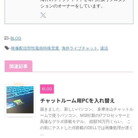
ションのオーナーをしています。
-
BLOG
-
映像配信型性風俗特殊営業
,
海外ライブチャット
,
違法
関連記事
BLOG
チャットルーム用PCを入れ替え
届きました、新しいパソコン。 多摩永山チャットル
ームで使うパソコン、MSI社製のi7プロセッサーと
高速なグラボ搭載モデル。 総額16万円くらい。 こ
の前にテストしたi5搭載のDELLでは画像処理が遅く
...