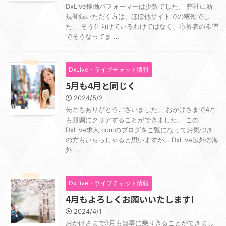
DxLive稼働パフォーマーは少数でした。 弊社に新
規登録いただく方は、ほぼ他サイトでの稼働でし
た。 そう仕向けているわけではなく、応募者の希望
でそうなってま ...
DxLive・ライブチャット情報
5月も4月と同じく
2024/5/2
先月もありがとうございました。 おかげさまで4月
も順調にクリアすることができました。 この
DxLive求人.comのブログをご覧になってお気づき
の方もいらっしゃると思いますが… DxLive以外の海
外 ...
DxLive・ライブチャット情報
4月もよろしくお願いいたします!
2024/4/1
おかげさまで3月も無事に乗りきることができまし