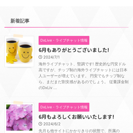
新着記事
DxLive・ライブチャット情報
6月もありがとうございました!
2024/7/1
海外ライブチャット、堅調です! 歴史的な円安ドル
高ですが、チップ制の海外ライブチャットには日本
人ユーザーが増えています。 円安でもチップ制な
ら、まだまだ割安感があるのでしょう。 従量課金制
のDxLiv ...
DxLive・ライブチャット情報
6月もよろしくお願いいたします!
2024/6/2
先月も他サイトにかかりきりの状態で、所属の