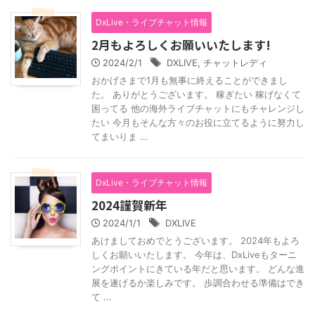
DxLive・ライブチャット情報
2月もよろしくお願いいたします!
2024/2/1
DXLIVE
,
チャットレディ
おかげさまで1月も無事に終えることができまし
た。 ありがとうございます。 稼ぎたい 稼げなくて
困ってる 他の海外ライブチャットにもチャレンジし
たい 今月もそんな方々のお役に立てるように努力し
てまいりま ...
DxLive・ライブチャット情報
2024謹賀新年
2024/1/1
DXLIVE
あけましておめでとうございます。 2024年もよろ
しくお願いいたします。 今年は、DxLiveもターニ
ングポイントにきている年だと思います。 どんな進
展を遂げるか楽しみです。 歩調合わせる準備はでき
て ...