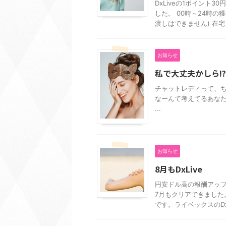
DxLiveの1ポイント
した。 00時～24時
渡しはできません) 在宅 .
お知らせ
私で大丈夫かしら!?
チャットレディって、ち
なーんて考えてるあなた
...
お知らせ
8月もDxLive
円安ドル高の報酬アップ
7月もクリアできました
です。ライベックスのDxLi