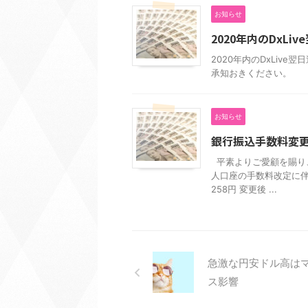
お知らせ
2020年内のDxLi
2020年内のDxLiv
承知おきください。
お知らせ
銀行振込手数料変
平素よりご愛顧を賜り、
人口座の手数料改定に伴
258円 変更後 ...
急激な円安ドル高は
ス影響