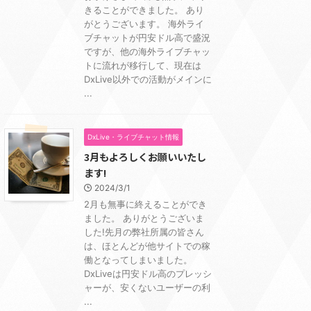
きることができました。 あり
がとうございます。 海外ライ
ブチャットが円安ドル高で盛況
ですが、他の海外ライブチャッ
トに流れが移行して、現在は
DxLive以外での活動がメインに
...
DxLive・ライブチャット情報
3月もよろしくお願いいたし
ます!
2024/3/1
2月も無事に終えることができ
ました。 ありがとうございま
した!先月の弊社所属の皆さん
は、ほとんどが他サイトでの稼
働となってしまいました。
DxLiveは円安ドル高のプレッシ
ャーが、安くないユーザーの利
...