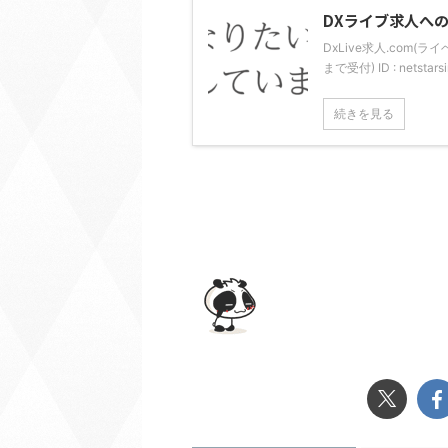
DXライブ求人へ
DxLive求人.com(
まで受付) ID : nets
続きを見る