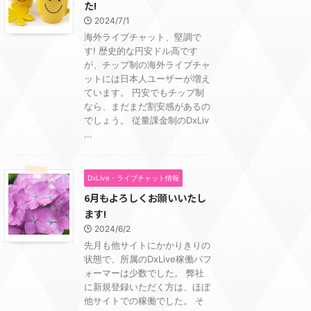
た!
2024/7/1
海外ライブチャット、堅調で
す! 歴史的な円安ドル高です
が、チップ制の海外ライブチャ
ットには日本人ユーザーが増え
ています。 円安でもチップ制
なら、まだまだ割安感があるの
でしょう。 従量課金制のDxLiv
...
DxLive・ライブチャット情報
6月もよろしくお願いいたし
ます!
2024/6/2
先月も他サイトにかかりきりの
状態で、所属のDxLive稼働パフ
ォーマーは少数でした。 弊社
に新規登録いただく方は、ほぼ
他サイトでの稼働でした。 そ