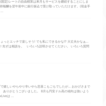
30円(固定)レートの自由精算は来月もサービスを継続することにしま
の獲得報酬を翌午前中に銀行振込で受け取っていただけます。(現金手
..
ょっとエッチで楽しそう! でも私にできるかな!? 大丈夫かなぁ…
! 先ずは相談を。 いろいろ説明させてください。 いろいろ質問
で嬉しいやらやり辛いやら悲喜こもごもでしたが… おかげさまで
。 ありがとうございました。 8月も円安ドル高の傾向は強いよう
veは ...