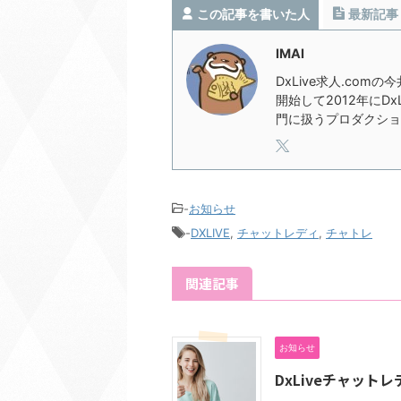
この記事を書いた人
最新記事
IMAI
DxLive求人.com
開始して2012年にD
門に扱うプロダクショ
-
お知らせ
-
DXLIVE
,
チャットレディ
,
チャトレ
関連記事
お知らせ
DxLiveチャット