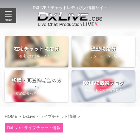
DXLIVEのチャットレディ求人情報サイト
在宅チャットに応募
通勤に応募
在宅でお仕事しよう！
チャットルームに通勤
移籍・再登録希望の方
DXLIVE情報ブログ
へ
チャットに関するブログ
初めに知っておきたい情報
HOME
>
DxLive・ライブチャット情報
>
DxLive・ライブチャット情報