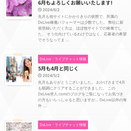
6月もよろしくお願いいたします!
2024/6/2
先月も他サイトにかかりきりの状態で、所属の
DxLive稼働パフォーマーは少数でした。 弊社に新
規登録いただく方は、ほぼ他サイトでの稼働でし
た。 そう仕向けているわけではなく、応募者の希望
でそうなってま ...
DxLive・ライブチャット情報
5月も4月と同じく
2024/5/2
先月もありがとうございました。 おかげさまで4月
も順調にクリアすることができました。 この
DxLive求人.comのブログをご覧になってお気づき
の方もいらっしゃると思いますが… DxLive以外の海
外 ...
DxLive・ライブチャット情報