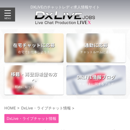
DXLIVEのチャットレディ求人情報サイト
在宅チャットに応募
通勤に応募
在宅でお仕事しよう！
チャットルームに通勤
移籍・再登録希望の方
DXLIVE情報ブログ
へ
チャットに関するブログ
初めに知っておきたい情報
HOME
>
DxLive・ライブチャット情報
>
DxLive・ライブチャット情報