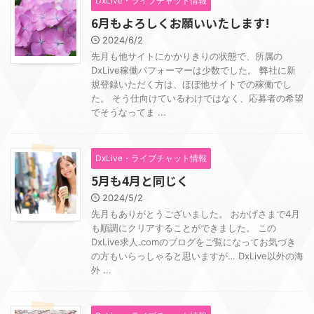
DxLive・ライブチャット情報
6月もよろしくお願いいたします!
2024/6/2
先月も他サイトにかかりきりの状態で、所属の
DxLive稼働パフォーマーは少数でした。 弊社に新
規登録いただく方は、ほぼ他サイトでの稼働でし
た。 そう仕向けているわけではなく、応募者の希望
でそうなってま ...
DxLive・ライブチャット情報
5月も4月と同じく
2024/5/2
先月もありがとうございました。 おかげさまで4月
も順調にクリアすることができました。 この
DxLive求人.comのブログをご覧になってお気づき
の方もいらっしゃると思いますが… DxLive以外の海
外 ...