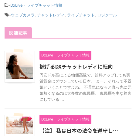
-
DxLive・ライブチャット情報
-
ウェブカメラ
,
チャットレディ
,
ライブチャット
,
ロジクール
関連記事
DxLive・ライブチャット情報
稼げるDXチャットレディに転向
円安ドル高による物価高騰で、給料アップしても実
質賃金はダウンしている日本。 まー、それって不景
気ということですよね。 不景気になると真っ先に元
気無くなるのは大多数の庶民層。 庶民層を主な顧客
にしている ...
DxLive・ライブチャット情報
【注】 私は日本の法令を遵守し…