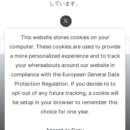
しています。
This website stores cookies on your
computer. These cookies are used to provide
a more personalized experience and to track
チャットレディ登録申込
DXLIVE求人.comへお問合せ
DXLIVE 退
your whereabouts around our website in
会・解約・移籍の申請
個人情報保護方針★
会社概要★
LIVEX公
compliance with the European General Data
式サイト
Protection Regulation. If you decide to to
DXLIVEのチャットレディ求人情報サイト
opt-out of any future tracking, a cookie will
be setup in your browser to remember this
choice for one year.
© 2026 DXライブ チャットレディ求人募集