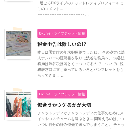
近ごろDXライブのチャットレディプロフィールに
このコメント… -----------------------------------
--------------------------- ...
DxLive・ライブチャット情報
税金申告は難しいの!?
昨日は署官庁の年末御用納でしたね。 その夕方に法
人ナンバーの証明書を取りに渋谷法務局へ。 渋谷法
務局は渋谷税務署とくっついてるので、ついでに税
務署窓口に立ち寄っていろいろとパンフレットをも
らってきまし ...
DxLive・ライブチャット情報
似合うかウケるかが大切
チャットレディがチャットレディの仕事のためにメ
イクやコスチュームを選ぶとき… 間違えるのは、つ
いつい自分の好み優先で選んでしまうこと。 チャッ