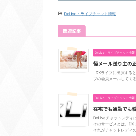
-
DxLive・ライブチャット情報
関連記事
DxLive・ライブチャット情報
怪メール送り主の
DXライブに出演すると
ブの会員メールしてくる送
DxLive・ライブチャット情報
在宅でも通勤でも
DxLiveチャットレデ
そのサービスとは、DX
それがチャットレディの収