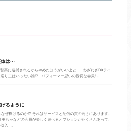
正体は…
警察に逮捕されるからやめたほうがいいよと… わざわざDXライ
り主はいったい誰!? パフォーマー思いの親切な会員! ...
稼げるように
ィはなぜ稼げるのか!? それはサービスと配信の質の高さにあります。
リモちゃなどの会員が楽しく遊べるオプションがたくさんあって、
入 ...