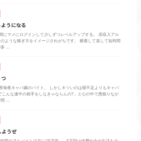
るようになる
間にマメにログインして少しずつレベルアップする。 高収入アル
のような稼ぎ方をイメージされがちです。 横着して楽して短時間
...
うつ
夜毎夜キャバ孃のバイト。 しかしキツいのは寝不足よりもキャバ
でこんな連中の相手をしなきゃならんの?」と心の中で愚痴りなが
...
しようぜ
～6時間のアルバイトで月に25万円。 5万円は経費や今の生活を少