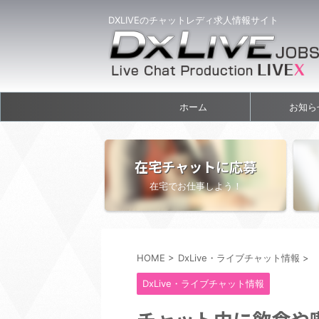
DXLIVEのチャットレディ求人情報サイト
ホーム
お知ら
在宅チャットに応募
在宅でお仕事しよう！
HOME
>
DxLive・ライブチャット情報
>
DxLive・ライブチャット情報