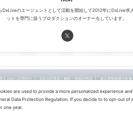
年からDxLiveのエージェントとして活動を開始して2012年にDxLi
ットを専門に扱うプロダクションのオーナーをしています。
E求人.comへお問合せ
DXLIVE 退会・解約・移籍の申請
個人情報保護方針★
DXLIVEのチャットレディ求人情報サイト
ookies are used to provide a more personalized experience and
al Data Protection Regulation. If you decide to to opt-out of a
r one year.
© 2026 DXライブ チャットレディ求人募集