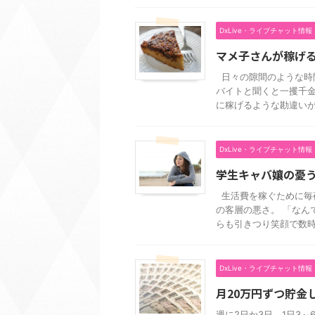
DxLive・ライブチャット情報
マメ子さんが稼げ
日々の隙間のような時
バイトと聞くと一攫千金
に稼げるような勘違いが多 
DxLive・ライブチャット情報
学生キャバ孃の憂
生活費を稼ぐために毎
の客層の悪さ。 「なん
らも引きつり笑顔で数時間 
DxLive・ライブチャット情報
月20万円ずつ貯金
週に2日か3日、1日3