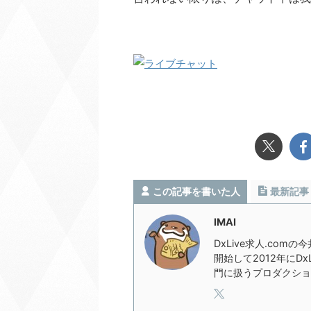
この記事を書いた人
最新記事
IMAI
DxLive求人.com
開始して2012年にD
門に扱うプロダクショ