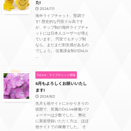
た!
2024/7/1
海外ライブチャット、堅調で
す! 歴史的な円安ドル高です
が、チップ制の海外ライブチャ
ットには日本人ユーザーが増え
ています。 円安でもチップ制
なら、まだまだ割安感があるの
でしょう。 従量課金制のDxLiv
...
DxLive・ライブチャット情報
6月もよろしくお願いいたし
ます!
2024/6/2
先月も他サイトにかかりきりの
状態で、所属のDxLive稼働パフ
ォーマーは少数でした。 弊社
に新規登録いただく方は、ほぼ
他サイトでの稼働でした。 そ