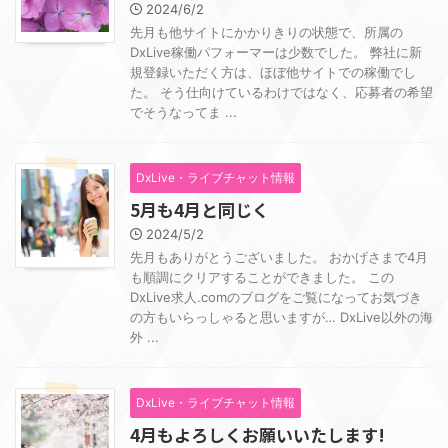
2024/6/2
先月も他サイトにかかりきりの状態で、所属の
DxLive稼働パフォーマーは少数でした。 弊社に新
規登録いただく方は、ほぼ他サイトでの稼働でし
た。 そう仕向けているわけではなく、応募者の希望
でそうなってま ...
DxLive・ライブチャット情報
5月も4月と同じく
2024/5/2
先月もありがとうございました。 おかげさまで4月
も順調にクリアすることができました。 この
DxLive求人.comのブログをご覧になってお気づき
の方もいらっしゃると思いますが… DxLive以外の海
外 ...
DxLive・ライブチャット情報
4月もよろしくお願いいたします!