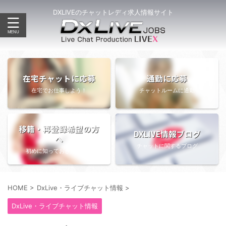
DXLIVEのチャットレディ求人情報サイト
在宅チャットに応募
通勤に応募
在宅でお仕事しよう！
チャットルームに通勤
移籍・再登録希望の方
DXLIVE情報ブログ
へ
チャットに関するブログ
初めに知っておきたい情報
HOME
>
DxLive・ライブチャット情報
>
DxLive・ライブチャット情報