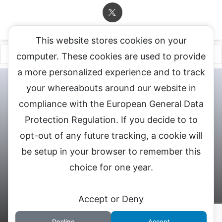
This website stores cookies on your
computer. These cookies are used to provide
a more personalized experience and to track
チャットレディ登録申込
DXLIVE求人.comへお問合せ
DXLIVE 退
your whereabouts around our website in
会・解約・移籍の申請
個人情報保護方針★
会社概要★
LIVEX公
compliance with the European General Data
式サイト
Protection Regulation. If you decide to to
DXLIVEのチャットレディ求人情報サイト
opt-out of any future tracking, a cookie will
be setup in your browser to remember this
choice for one year.
© 2026 DXライブ チャットレディ求人募集
Accept or Deny
Decline
Accept