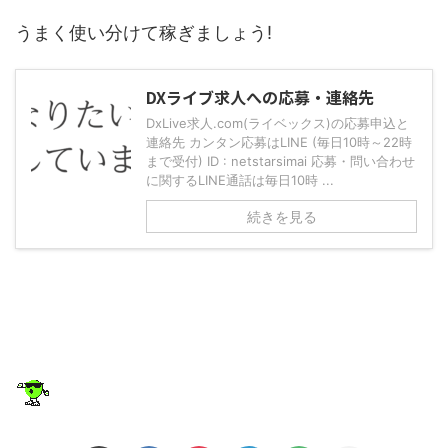
うまく使い分けて稼ぎましょう!
DXライブ求人への応募・連絡先
DxLive求人.com(ライベックス)の応募申込と
連絡先 カンタン応募はLINE (毎日10時～22時
まで受付) ID : netstarsimai 応募・問い合わせ
に関するLINE通話は毎日10時 ...
続きを見る