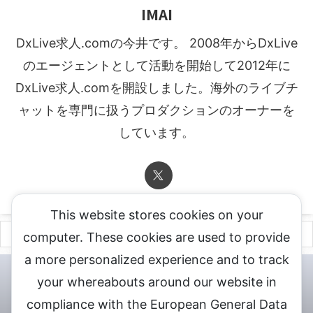
IMAI
DxLive求人.comの今井です。 2008年からDxLive
のエージェントとして活動を開始して2012年に
DxLive求人.comを開設しました。海外のライブチ
ャットを専門に扱うプロダクションのオーナーを
しています。
This website stores cookies on your
computer. These cookies are used to provide
a more personalized experience and to track
チャットレディ登録申込
DXLIVE求人.comへお問合せ
DXLIVE 退
your whereabouts around our website in
会・解約・移籍の申請
個人情報保護方針★
会社概要★
LIVEX公
compliance with the European General Data
式サイト