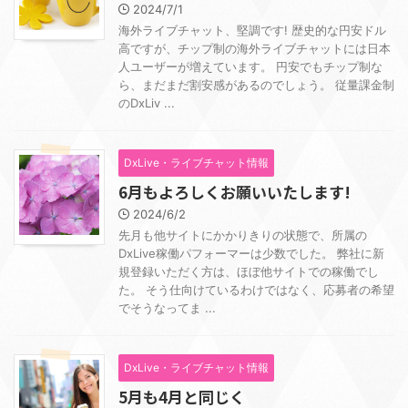
2024/7/1
海外ライブチャット、堅調です! 歴史的な円安ドル
高ですが、チップ制の海外ライブチャットには日本
人ユーザーが増えています。 円安でもチップ制な
ら、まだまだ割安感があるのでしょう。 従量課金制
のDxLiv ...
DxLive・ライブチャット情報
6月もよろしくお願いいたします!
2024/6/2
先月も他サイトにかかりきりの状態で、所属の
DxLive稼働パフォーマーは少数でした。 弊社に新
規登録いただく方は、ほぼ他サイトでの稼働でし
た。 そう仕向けているわけではなく、応募者の希望
でそうなってま ...
DxLive・ライブチャット情報
5月も4月と同じく