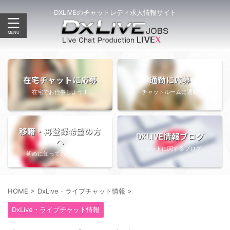
DXLIVEのチャットレディ求人情報サイト
在宅チャットに応募
通勤に応募
在宅でお仕事しよう！
チャットルームに通勤
移籍・再登録希望の方
DXLIVE情報ブログ
へ
チャットに関するブログ
初めに知っておきたい情報
HOME
>
DxLive・ライブチャット情報
>
DxLive・ライブチャット情報