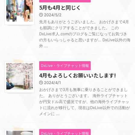
5月も4月と同じく
2024/5/2
先月もありがとうございました。 おかげさまで4月
も順調にクリアすることができました。 この
DxLive求人.comのブログをご覧になってお気づき
の方もいらっしゃると思いますが… DxLive以外の海
外 ...
DxLive・ライブチャット情報
4月もよろしくお願いいたします!
2024/4/1
おかげさまで3月も無事に乗りきることができまし
た。 ありがとうございます。 海外ライブチャット
が円安ドル高で盛況ですが、他の海外ライブチャッ
トに流れが移行して、現在はDxLive以外での活動が
メインに ...
DxLive・ライブチャット情報