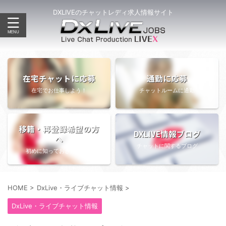
DXLIVEのチャットレディ求人情報サイト
在宅チャットに応募
通勤に応募
在宅でお仕事しよう！
チャットルームに通勤
移籍・再登録希望の方
DXLIVE情報ブログ
へ
チャットに関するブログ
初めに知っておきたい情報
HOME
>
DxLive・ライブチャット情報
>
DxLive・ライブチャット情報