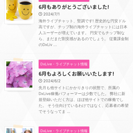
6月もありがとうございました!
2024/7/1
海外ライブチャット、堅調です! 歴史的な円安ドル
高ですが、チップ制の海外ライブチャットには日本
人ユーザーが増えています。 円安でもチップ制な
ら、まだまだ割安感があるのでしょう。 従量課金制
のDxLiv ...
DxLive・ライブチャット情報
6月もよろしくお願いいたします!
2024/6/2
先月も他サイトにかかりきりの状態で、所属の
DxLive稼働パフォーマーは少数でした。 弊社に新
規登録いただく方は、ほぼ他サイトでの稼働でし
た。 そう仕向けているわけではなく、応募者の希望
でそうなってま ...
DxLive・ライブチャット情報