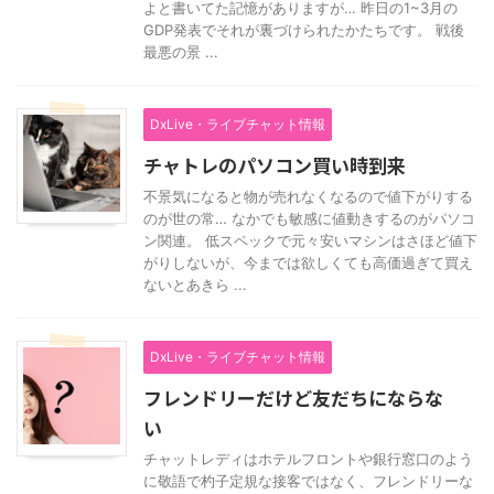
よと書いてた記憶がありますが… 昨日の1~3月の
GDP発表でそれが裏づけられたかたちです。 戦後
最悪の景 ...
DxLive・ライブチャット情報
チャトレのパソコン買い時到来
不景気になると物が売れなくなるので値下がりする
のが世の常… なかでも敏感に値動きするのがパソコ
ン関連。 低スペックで元々安いマシンはさほど値下
がりしないが、今までは欲しくても高価過ぎて買え
ないとあきら ...
DxLive・ライブチャット情報
フレンドリーだけど友だちにならな
い
チャットレディはホテルフロントや銀行窓口のよう
に敬語で杓子定規な接客ではなく、フレンドリーな