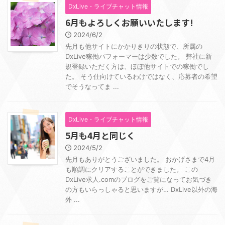
DxLive・ライブチャット情報
6月もよろしくお願いいたします!
2024/6/2
先月も他サイトにかかりきりの状態で、所属の
DxLive稼働パフォーマーは少数でした。 弊社に新
規登録いただく方は、ほぼ他サイトでの稼働でし
た。 そう仕向けているわけではなく、応募者の希望
でそうなってま ...
DxLive・ライブチャット情報
5月も4月と同じく
2024/5/2
先月もありがとうございました。 おかげさまで4月
も順調にクリアすることができました。 この
DxLive求人.comのブログをご覧になってお気づき
の方もいらっしゃると思いますが… DxLive以外の海
外 ...