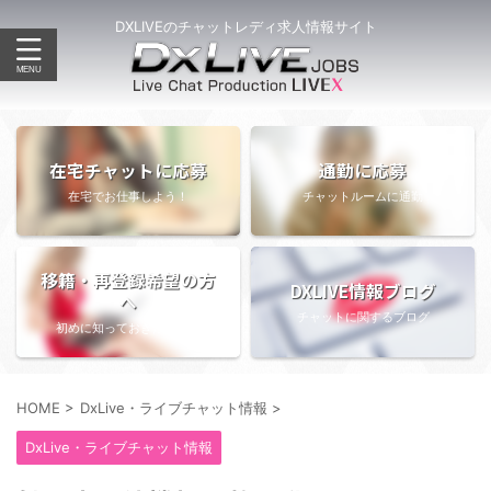
DXLIVEのチャットレディ求人情報サイト
在宅チャットに応募
通勤に応募
在宅でお仕事しよう！
チャットルームに通勤
移籍・再登録希望の方
DXLIVE情報ブログ
へ
チャットに関するブログ
初めに知っておきたい情報
HOME
>
DxLive・ライブチャット情報
>
DxLive・ライブチャット情報