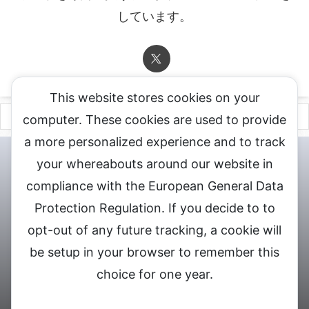
しています。
This website stores cookies on your
computer. These cookies are used to provide
a more personalized experience and to track
チャットレディ登録申込
DXLIVE求人.comへお問合せ
DXLIVE 退
your whereabouts around our website in
会・解約・移籍の申請
個人情報保護方針★
会社概要★
LIVEX公
compliance with the European General Data
式サイト
Protection Regulation. If you decide to to
DXLIVEのチャットレディ求人情報サイト
opt-out of any future tracking, a cookie will
be setup in your browser to remember this
choice for one year.
© 2026 DXライブ チャットレディ求人募集