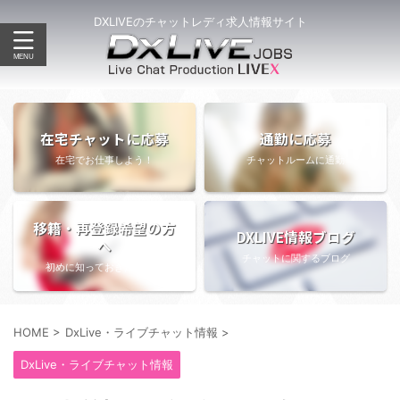
DXLIVEのチャットレディ求人情報サイト
在宅チャットに応募
通勤に応募
在宅でお仕事しよう！
チャットルームに通勤
移籍・再登録希望の方
DXLIVE情報ブログ
へ
チャットに関するブログ
初めに知っておきたい情報
HOME
>
DxLive・ライブチャット情報
>
DxLive・ライブチャット情報