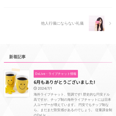
他人行儀にならない礼儀
新着記事
DxLive・ライブチャット情報
6月もありがとうございました!
2024/7/1
海外ライブチャット、堅調です! 歴史的な円安ドル
高ですが、チップ制の海外ライブチャットには日本
人ユーザーが増えています。 円安でもチップ制な
ら、まだまだ割安感があるのでしょう。 従量課金制
のDxLiv ...