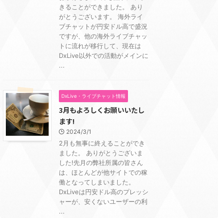
きることができました。 あり
がとうございます。 海外ライ
ブチャットが円安ドル高で盛況
ですが、他の海外ライブチャッ
トに流れが移行して、現在は
DxLive以外での活動がメインに
...
DxLive・ライブチャット情報
3月もよろしくお願いいたし
ます!
2024/3/1
2月も無事に終えることができ
ました。 ありがとうございま
した!先月の弊社所属の皆さん
は、ほとんどが他サイトでの稼
働となってしまいました。
DxLiveは円安ドル高のプレッシ
ャーが、安くないユーザーの利
...