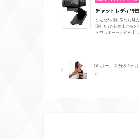
チャットレディ待
どんな待機映像なら魅力
流行り?の斜め上からの
ト中もずーっと斜め上 ..
OLボーナス分を1ヶ
ぐ