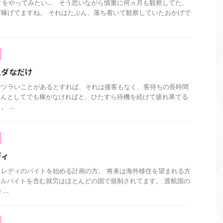
レディをやってみたい… そう思いながら慎重に何ヵ月も観察してた、
稼げてますね。 それはたぶん、落ち着いて観察していたおかげで
ムダなだけ
でツラいことがあるとすれば、それは接客もなく、客待ちの長時間
なんとしてでも稼がなければと、ひたすら待機を続けて疲れ果てる
...
ディ
レディのバイトを始める計画の方。 将来は海外移住を望まれる方
ルバイトを含む就労はほとんどの国で規制されてます。 渡航国の
..