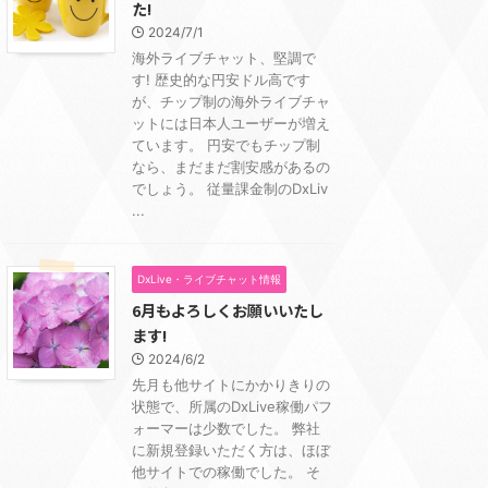
た!
2024/7/1
海外ライブチャット、堅調で
す! 歴史的な円安ドル高です
が、チップ制の海外ライブチャ
ットには日本人ユーザーが増え
ています。 円安でもチップ制
なら、まだまだ割安感があるの
でしょう。 従量課金制のDxLiv
...
DxLive・ライブチャット情報
6月もよろしくお願いいたし
ます!
2024/6/2
先月も他サイトにかかりきりの
状態で、所属のDxLive稼働パフ
ォーマーは少数でした。 弊社
に新規登録いただく方は、ほぼ
他サイトでの稼働でした。 そ