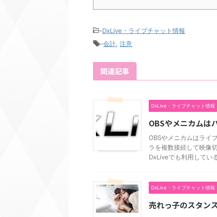
-
DxLive・ライブチャット情報
-
会計
,
注意
関連記事
DxLive・ライブチャット情報
OBSやメニカムは
OBSやメニカムはライ
ラを複数接続して映像切
DxLiveでも利用しているパ
DxLive・ライブチャット情報
売れっ子のスタン