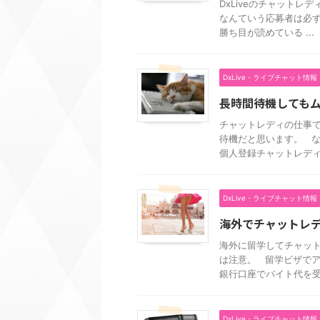
DxLiveのチャット
なんていう応募者は必ず
勝ち目が読めている ...
DxLive・ライブチャット情報
長時間待機しても
チャットレディの仕事
待機だと思います。 
個人登録チャットレディ。 
DxLive・ライブチャット情報
海外でチャットレ
海外に留学してチャット
は注意。 留学ビザでア
銀行口座でバイト代を受 .
DxLive・ライブチャット情報