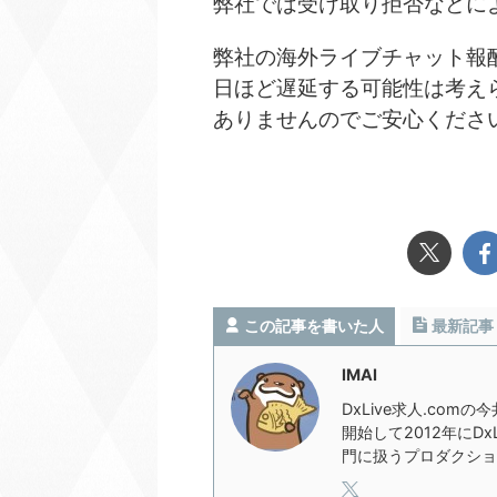
弊社では受け取り拒否などに
弊社の海外ライブチャット報
日ほど遅延する可能性は考え
ありませんのでご安心くださ
この記事を書いた人
最新記事
IMAI
DxLive求人.com
開始して2012年にD
門に扱うプロダクショ