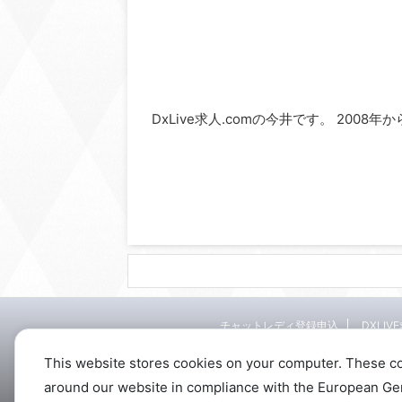
DxLive求人.comの今井です。 2008
チャットレディ登録申込
DXLIV
This website stores cookies on your computer. These c
around our website in compliance with the European Gener