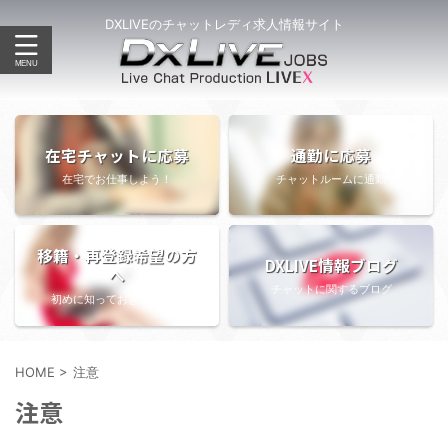
DXLIVEのチャットレディ求人情報サイト
在宅チャットに応募
通勤に応募
在宅でお仕事しよう！
チャットルームに通勤
移籍・再登録希望の方
DXLIVE情報ブログ
へ
チャットに関するブログ
初めに知っておきたい情報
HOME
>
注意
注意