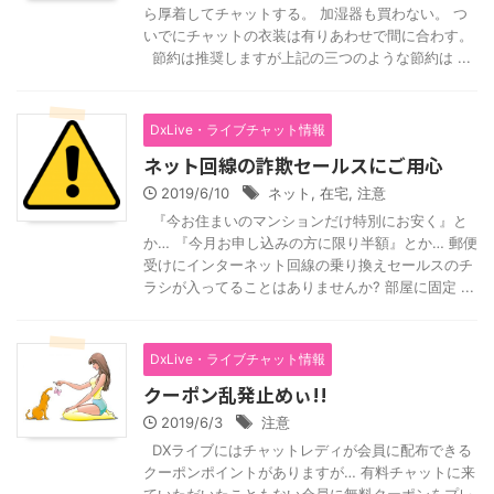
ら厚着してチャットする。 加湿器も買わない。 つ
いでにチャットの衣装は有りあわせで間に合わす。
節約は推奨しますが上記の三つのような節約は ...
DxLive・ライブチャット情報
ネット回線の詐欺セールスにご用心
2019/6/10
ネット
,
在宅
,
注意
『今お住まいのマンションだけ特別にお安く』と
か… 『今月お申し込みの方に限り半額』とか… 郵便
受けにインターネット回線の乗り換えセールスのチ
ラシが入ってることはありませんか? 部屋に固定 ...
DxLive・ライブチャット情報
クーポン乱発止めぃ!!
2019/6/3
注意
DXライブにはチャットレディが会員に配布できる
クーポンポイントがありますが… 有料チャットに来