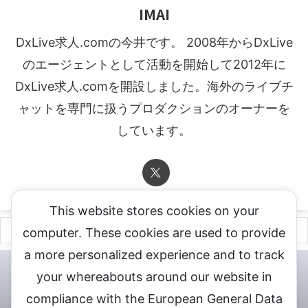
IMAI
DxLive求人.comの今井です。 2008年からDxLive
のエージェントとして活動を開始して2012年に
DxLive求人.comを開設しました。海外のライブチ
ャットを専門に扱うプロダクションのオーナーを
しています。
This website stores cookies on your
computer. These cookies are used to provide
a more personalized experience and to track
チャットレディ登録申込
DXLIVE求人.comへお問合せ
DXLIVE 退
your whereabouts around our website in
会・解約・移籍の申請
個人情報保護方針★
会社概要★
LIVEX公
compliance with the European General Data
式サイト