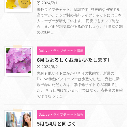
2024/7/1
海外ライブチャット、堅調です! 歴史的な円安ドル
高ですが、チップ制の海外ライブチャットには日本
人ユーザーが増えています。 円安でもチップ制な
ら、まだまだ割安感があるのでしょう。 従量課金制
のDxLiv ...
DxLive・ライブチャット情報
6月もよろしくお願いいたします!
2024/6/2
先月も他サイトにかかりきりの状態で、所属の
DxLive稼働パフォーマーは少数でした。 弊社に新
規登録いただく方は、ほぼ他サイトでの稼働でし
た。 そう仕向けているわけではなく、応募者の希望
でそうなってま ...
DxLive・ライブチャット情報
5月も4月と同じく