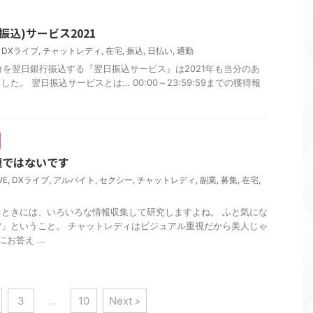
日振込)サービス2021
,
DXライブ
,
チャットレディ
,
在宅
,
振込
,
日払い
,
通勤
だ分を翌日銀行振込する『翌日振込サービス』は2021年も当分のあ
た。 翌日振込サービスとは… 00:00～23:59:59までの獲得報
題ではないです
VE
,
DXライブ
,
アルバイト
,
セクシー
,
チャットレディ
,
副業
,
募集
,
在宅
,
ときには、いろいろな情報収集して研究しますよね。 ふと気にな
!?」ということ。 チャットレディはビジュアル重視だから美人じゃ
お答え ...
3
…
10
Next »