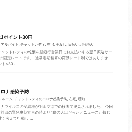
1ポイント30円
,
アルバイト
,
チャットレディ
,
在宅
,
手渡し
,
日払い
,
現金払い
veチャットレディの報酬を翌銀行営業日にお支払いする翌日振込サー
円の固定レートです。 通常定期精算の変動レート制ではありませ
30 ...
コロナ感染予防
トルーム
,
チャットレディのコロナ感染予防
,
在宅
,
通勤
ナウイルスの変異種が羽田空港での検査で発見されました。 今回
、前回の緊急事態宣言の時より4倍の人出だったとニュースが報じ
く考えて行動し ...