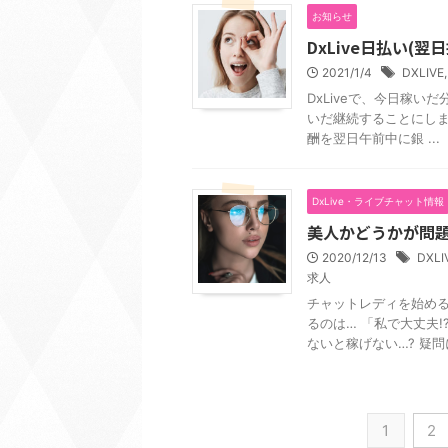
お知らせ
DxLive日払い(翌
2021/1/4
DXLIVE
DxLiveで、今日稼い
いだ継続することにしまし
酬を翌日午前中に銀 ...
DxLive・ライブチャット情報
美人かどうかが問
2020/12/13
DXLI
求人
チャットレディを始める
るのは… 「私で大丈夫
ないと稼げない…? 疑問に
1
2