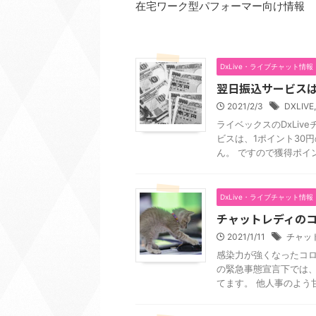
在宅ワーク型パフォーマー向け情報
DxLive・ライブチャット情報
翌日振込サービスは
2021/2/3
DXLIVE
ライベックスのDxLi
ビスは、1ポイント30
ん。 ですので獲得ポイント×
DxLive・ライブチャット情報
チャットレディの
2021/1/11
チャッ
感染力が強くなったコロ
の緊急事態宣言下では
てます。 他人事のよう甘