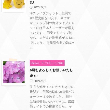
た!
2024/7/1
海外ライブチャット、堅調で
す! 歴史的な円安ドル高です
が、チップ制の海外ライブチャ
ットには日本人ユーザーが増え
ています。 円安でもチップ制
なら、まだまだ割安感があるの
でしょう。 従量課金制のDxLiv
...
DxLive・ライブチャット情報
6月もよろしくお願いいたし
ます!
2024/6/2
先月も他サイトにかかりきりの
状態で、所属のDxLive稼働パフ
ォーマーは少数でした。 弊社
に新規登録いただく方は、ほぼ
他サイトでの稼働でした。 そ