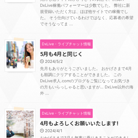
DxLive稼働パフォーマーは少数でした。 弊社に新
規登録いただく方は、ほぼ他サイトでの稼働でし
た。 そう仕向けているわけではなく、応募者の希望
でそうなってま ...
DxLive・ライブチャット情報
5月も4月と同じく
2024/5/2
先月もありがとうございました。 おかげさまで4月
も順調にクリアすることができました。 この
DxLive求人.comのブログをご覧になってお気づき
の方もいらっしゃると思いますが… DxLive以外の海
外 ...
DxLive・ライブチャット情報
4月もよろしくお願いいたします!
2024/4/1
おかげさまで3月も無事に乗りきることができまし