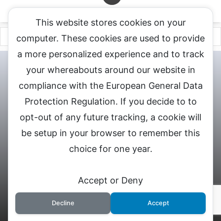
This website stores cookies on your
computer. These cookies are used to provide
a more personalized experience and to track
チャットレディ登録申込
DXLIVE求人.comへお問合せ
DXLIVE 退
your whereabouts around our website in
会・解約・移籍の申請
個人情報保護方針★
会社概要★
LIVEX公
compliance with the European General Data
式サイト
Protection Regulation. If you decide to to
DXLIVEのチャットレディ求人情報サイト
opt-out of any future tracking, a cookie will
be setup in your browser to remember this
choice for one year.
© 2026 DXライブ チャットレディ求人募集
Accept or Deny
Decline
Accept