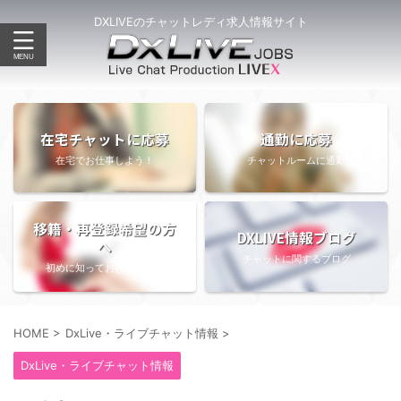
DXLIVEのチャットレディ求人情報サイト
在宅チャットに応募
通勤に応募
在宅でお仕事しよう！
チャットルームに通勤
移籍・再登録希望の方
DXLIVE情報ブログ
へ
チャットに関するブログ
初めに知っておきたい情報
HOME
>
DxLive・ライブチャット情報
>
DxLive・ライブチャット情報