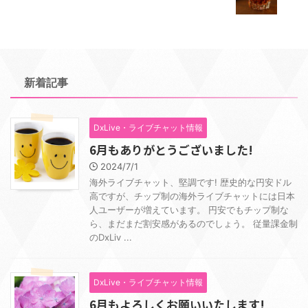
新着記事
DxLive・ライブチャット情報
6月もありがとうございました!
2024/7/1
海外ライブチャット、堅調です! 歴史的な円安ドル
高ですが、チップ制の海外ライブチャットには日本
人ユーザーが増えています。 円安でもチップ制な
ら、まだまだ割安感があるのでしょう。 従量課金制
のDxLiv ...
DxLive・ライブチャット情報
6月もよろしくお願いいたします!