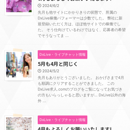
2024/6/2
先月も他サイトにかかりきりの状態で、所属の
DxLive稼働パフォーマーは少数でした。 弊社に新
規登録いただく方は、ほぼ他サイトでの稼働でし
た。 そう仕向けているわけではなく、応募者の希望
でそうなってま ...
DxLive・ライブチャット情報
5月も4月と同じく
2024/5/2
先月もありがとうございました。 おかげさまで4月
も順調にクリアすることができました。 この
DxLive求人.comのブログをご覧になってお気づき
の方もいらっしゃると思いますが… DxLive以外の海
外 ...
DxLive・ライブチャット情報
4月もよろしくお願いいたします!