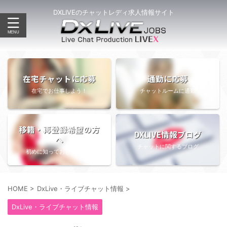
DXLIVEのチャットレディ求人情報サイト
在宅チャットに応募
通勤に応募
在宅でお仕事しよう！
チャットルームに通勤
移籍・再登録希望の方
DXLIVE情報ブログ
へ
チャットに関するブログ
初めに知っておきたい情報
HOME
>
DxLive・ライブチャット情報
>
DxLive・ライブチャット情報