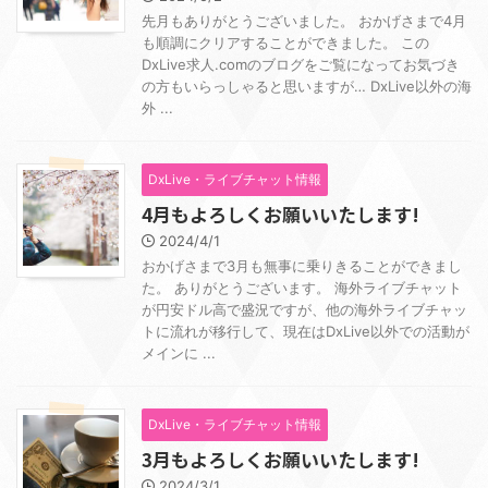
先月もありがとうございました。 おかげさまで4月
も順調にクリアすることができました。 この
DxLive求人.comのブログをご覧になってお気づき
の方もいらっしゃると思いますが… DxLive以外の海
外 ...
DxLive・ライブチャット情報
4月もよろしくお願いいたします!
2024/4/1
おかげさまで3月も無事に乗りきることができまし
た。 ありがとうございます。 海外ライブチャット
が円安ドル高で盛況ですが、他の海外ライブチャッ
トに流れが移行して、現在はDxLive以外での活動が
メインに ...
DxLive・ライブチャット情報
3月もよろしくお願いいたします!
2024/3/1