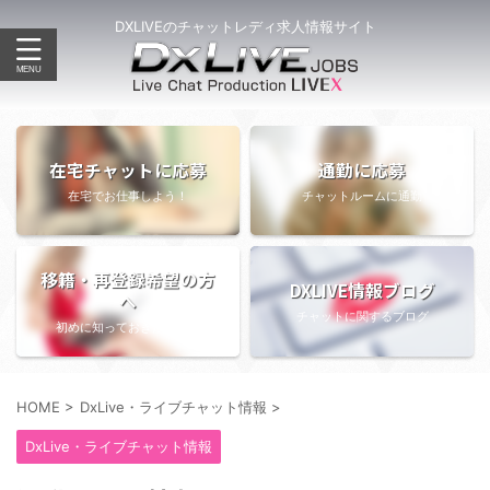
DXLIVEのチャットレディ求人情報サイト
在宅チャットに応募
通勤に応募
在宅でお仕事しよう！
チャットルームに通勤
移籍・再登録希望の方
DXLIVE情報ブログ
へ
チャットに関するブログ
初めに知っておきたい情報
HOME
>
DxLive・ライブチャット情報
>
DxLive・ライブチャット情報