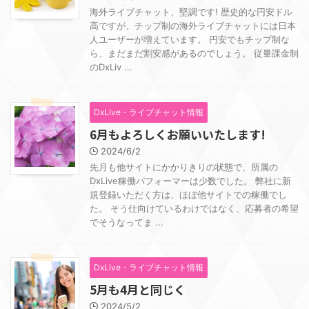
海外ライブチャット、堅調です! 歴史的な円安ドル
高ですが、チップ制の海外ライブチャットには日本
人ユーザーが増えています。 円安でもチップ制な
ら、まだまだ割安感があるのでしょう。 従量課金制
のDxLiv ...
DxLive・ライブチャット情報
6月もよろしくお願いいたします!
2024/6/2
先月も他サイトにかかりきりの状態で、所属の
DxLive稼働パフォーマーは少数でした。 弊社に新
規登録いただく方は、ほぼ他サイトでの稼働でし
た。 そう仕向けているわけではなく、応募者の希望
でそうなってま ...
DxLive・ライブチャット情報
5月も4月と同じく
2024/5/2