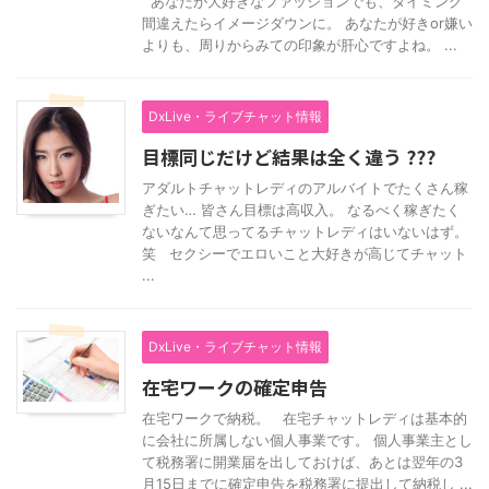
あなたが大好きなファッションでも、タイミング
間違えたらイメージダウンに。 あなたが好きor嫌い
よりも、周りからみての印象が肝心ですよね。 ...
DxLive・ライブチャット情報
目標同じだけど結果は全く違う ???
アダルトチャットレディのアルバイトでたくさん稼
ぎたい… 皆さん目標は高収入。 なるべく稼ぎたく
ないなんて思ってるチャットレディはいないはず。
笑 セクシーでエロいこと大好きが高じてチャット
...
DxLive・ライブチャット情報
在宅ワークの確定申告
在宅ワークで納税。 在宅チャットレディは基本的
に会社に所属しない個人事業です。 個人事業主とし
て税務署に開業届を出しておけば、あとは翌年の3
月15日までに確定申告を税務署に提出して納税し ...