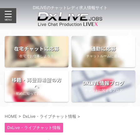
DXLIVEのチャットレディ求人情報サイト
在宅チャットに応募
通勤に応募
在宅でお仕事しよう！
チャットルームに通勤
移籍・再登録希望の方
DXLIVE情報ブログ
へ
チャットに関するブログ
初めに知っておきたい情報
HOME
>
DxLive・ライブチャット情報
>
DxLive・ライブチャット情報