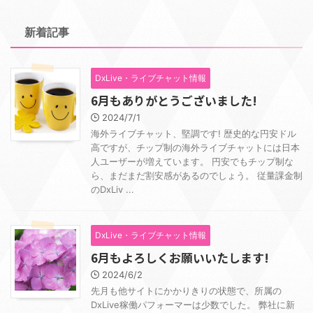
新着記事
DxLive・ライブチャット情報
6月もありがとうございました!
2024/7/1
海外ライブチャット、堅調です! 歴史的な円安ドル
高ですが、チップ制の海外ライブチャットには日本
人ユーザーが増えています。 円安でもチップ制な
ら、まだまだ割安感があるのでしょう。 従量課金制
のDxLiv ...
DxLive・ライブチャット情報
6月もよろしくお願いいたします!
2024/6/2
先月も他サイトにかかりきりの状態で、所属の
DxLive稼働パフォーマーは少数でした。 弊社に新