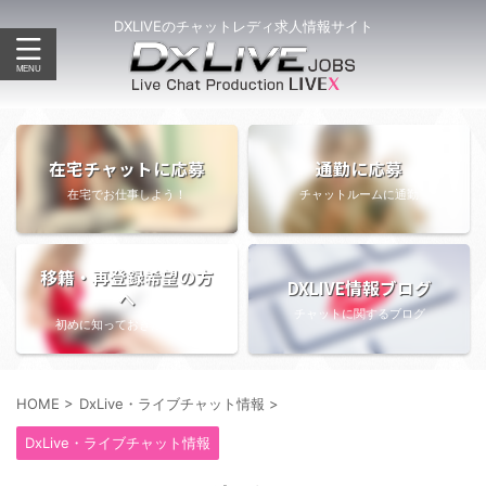
DXLIVEのチャットレディ求人情報サイト
在宅チャットに応募
通勤に応募
在宅でお仕事しよう！
チャットルームに通勤
移籍・再登録希望の方
DXLIVE情報ブログ
へ
チャットに関するブログ
初めに知っておきたい情報
HOME
>
DxLive・ライブチャット情報
>
DxLive・ライブチャット情報