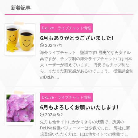
新着記事
DxLive・ライブチャット情報
6月もありがとうございました!
2024/7/1
海外ライブチャット、堅調です! 歴史的な円安ドル
高ですが、チップ制の海外ライブチャットには日本
人ユーザーが増えています。 円安でもチップ制な
ら、まだまだ割安感があるのでしょう。 従量課金制
のDxLiv ...
DxLive・ライブチャット情報
6月もよろしくお願いいたします!
2024/6/2
先月も他サイトにかかりきりの状態で、所属の
DxLive稼働パフォーマーは少数でした。 弊社に新
規登録いただく方は、ほぼ他サイトでの稼働でし