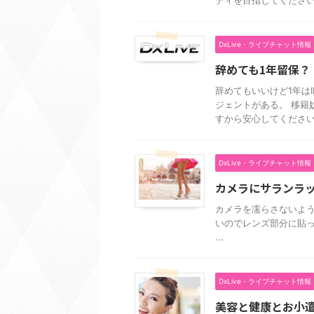
ディを目指してください .
DxLive・ライブチャット情報
辞めても1年留保？
辞めてもいいけど1年はI
ジェントがある。 移籍
すから安心してください。 
DxLive・ライブチャット情報
カメラにサランラ
カメラを濡らさないよ
いのでレンズ部分に貼
...
DxLive・ライブチャット情報
美容と健康とお小