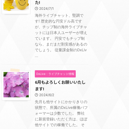
た!
2024/7/1
海外ライブチャット、堅調で
す! 歴史的な円安ドル高です
が、チップ制の海外ライブチャ
ットには日本人ユーザーが増え
ています。 円安でもチップ制
なら、まだまだ割安感があるの
でしょう。 従量課金制のDxLiv
...
DxLive・ライブチャット情報
6月もよろしくお願いいたし
ます!
2024/6/2
先月も他サイトにかかりきりの
状態で、所属のDxLive稼働パフ
ォーマーは少数でした。 弊社
に新規登録いただく方は、ほぼ
他サイトでの稼働でした。 そ