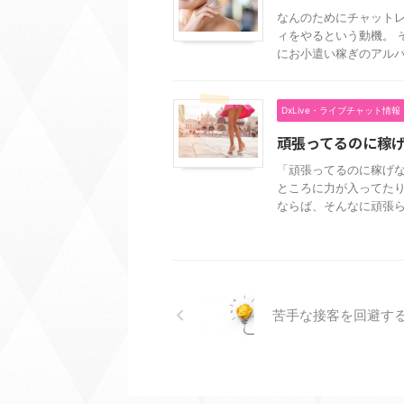
なんのためにチャットレ
ィをやるという動機。 
にお小遣い稼ぎのアルバイ
DxLive・ライブチャット情報
頑張ってるのに稼
「頑張ってるのに稼げ
ところに力が入ってたり
ならば、そんなに頑張ら .
苦手な接客を回避す