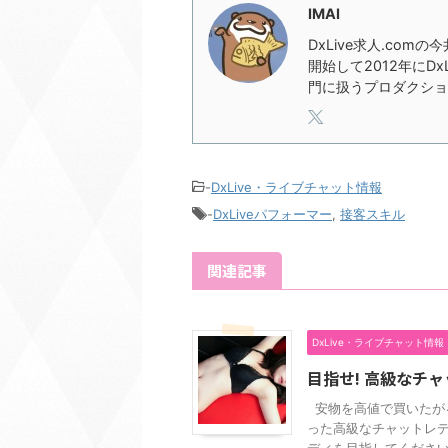
IMAI
DxLive求人.com
開始して2012年にD
門に扱うプロダクショ
-
DxLive・ライブチャット情報
-
DxLiveパフォーマー
,
接客スキル
関連記事
DxLive・ライブチャット情報
目指せ! 高級なチ
安物を高値で買いたがる
った高級なチャットレデ