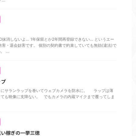
..
D抹消しないよ… 1年保留とか2年間再登録できない… というエー
妨害・退会妨害です。 個別の契約書で約束していても無効(違法)で
...
ップ
うにサランラップを巻いてウェブカメラを防水に。 ラップは薄
っても映像に支障ない。 でもカメラの内蔵マイクまで覆ってしま
遣い稼ぎの一挙三徳