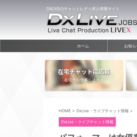
DXLIVEのチャットレディ求人情報サイト
ホーム
お知ら
在宅チャットに応募
在宅でお仕事しよう！
HOME
>
DxLive・ライブチャット情報
>
DxLive・ライブチャット情報