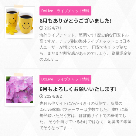
DxLive・ライブチャット情報
6月もありがとうございました!
2024/7/1
海外ライブチャット、堅調です! 歴史的な円安ドル
高ですが、チップ制の海外ライブチャットには日本
人ユーザーが増えています。 円安でもチップ制な
ら、まだまだ割安感があるのでしょう。 従量課金制
のDxLiv ...
DxLive・ライブチャット情報
6月もよろしくお願いいたします!
2024/6/2
先月も他サイトにかかりきりの状態で、所属の
DxLive稼働パフォーマーは少数でした。 弊社に新
規登録いただく方は、ほぼ他サイトでの稼働でし
た。 そう仕向けているわけではなく、応募者の希望
でそうなってま ...