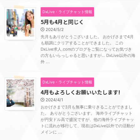
DxLive・ライブチャット情報
5月も4月と同じく
2024/5/2
先月もありがとうございました。 おかげさまで4月
も順調にクリアすることができました。 この
DxLive求人.comのブログをご覧になってお気づき
の方もいらっしゃると思いますが… DxLive以外の海
外 ...
DxLive・ライブチャット情報
4月もよろしくお願いいたします!
2024/4/1
おかげさまで3月も無事に乗りきることができまし
た。 ありがとうございます。 海外ライブチャット
が円安ドル高で盛況ですが、他の海外ライブチャッ
トに流れが移行して、現在はDxLive以外での活動が
メインに ...