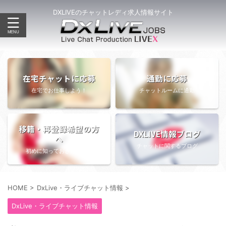
DXLIVEのチャットレディ求人情報サイト
在宅チャットに応募
通勤に応募
在宅でお仕事しよう！
チャットルームに通勤
移籍・再登録希望の方
DXLIVE情報ブログ
へ
チャットに関するブログ
初めに知っておきたい情報
HOME
>
DxLive・ライブチャット情報
>
DxLive・ライブチャット情報