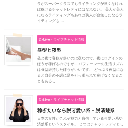
ラがスーパークラスでもライティングが良くなけれ
ば稼げるチャットレディにはなれない。 美人が美人
になるライティングもあれば美人が台無しになるラ
イティングも ...
DxLive・ライブチャット情報
昼型と夜型
昼と夜で客数が多いのは夜なので、夜にログインの
ほうが稼げるのですが… パフォーマーの生活リズム
は昼型維持したほうがいいです。 どっぷり夜型にな
ると自分の不調に足を引っ張られて稼げなくなるこ
ともあるし… ...
DxLive・ライブチャット情報
稼ぎたいなら脱可愛い系・脱清楚系
日本の女性がこれぞ魅力と盲信している可愛い系や
清楚系というスタイル。 じつはチャットレディとし