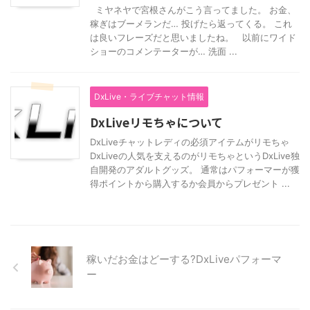
ミヤネヤで宮根さんがこう言ってました。 お金、
稼ぎはブーメランだ… 投げたら返ってくる。 これ
は良いフレーズだと思いましたね。 以前にワイド
ショーのコメンテーターが… 洗面 ...
DxLive・ライブチャット情報
DxLiveリモちゃについて
DxLiveチャットレディの必須アイテムがリモちゃ
DxLiveの人気を支えるのがリモちゃというDxLive独
自開発のアダルトグッズ。 通常はパフォーマーが獲
得ポイントから購入するか会員からプレゼント ...
稼いだお金はどーする?DxLiveパフォーマ
ー