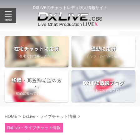
DXLIVEのチャットレディ求人情報サイト
在宅チャットに応募
通勤に応募
在宅でお仕事しよう！
チャットルームに通勤
移籍・再登録希望の方
DXLIVE情報ブログ
へ
チャットに関するブログ
初めに知っておきたい情報
HOME
>
DxLive・ライブチャット情報
>
DxLive・ライブチャット情報