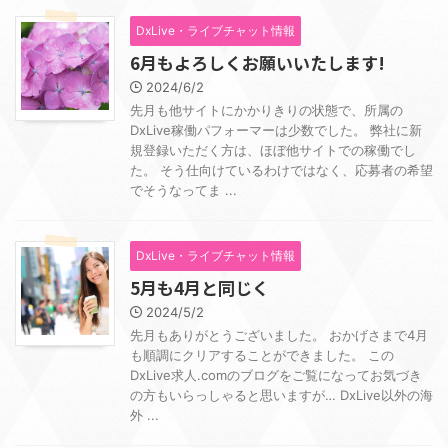
DxLive・ライブチャット情報
6月もよろしくお願いいたします!
2024/6/2
先月も他サイトにかかりきりの状態で、所属の
DxLive稼働パフォーマーは少数でした。 弊社に新
規登録いただく方は、ほぼ他サイトでの稼働でし
た。 そう仕向けているわけではなく、応募者の希望
でそうなってま ...
DxLive・ライブチャット情報
5月も4月と同じく
2024/5/2
先月もありがとうございました。 おかげさまで4月
も順調にクリアすることができました。 この
DxLive求人.comのブログをご覧になってお気づき
の方もいらっしゃると思いますが… DxLive以外の海
外 ...