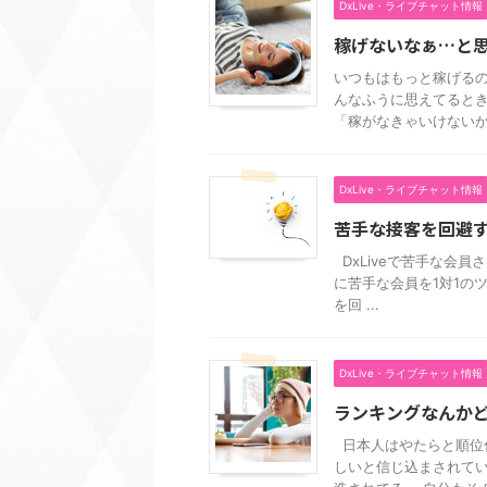
DxLive・ライブチャット情報
稼げないなぁ…と
いつもはもっと稼げるの
んなふうに思えてると
「稼がなきゃいけないか .
DxLive・ライブチャット情報
苦手な接客を回避
DxLiveで苦手な会
に苦手な会員を1対1の
を回 ...
DxLive・ライブチャット情報
ランキングなんか
日本人はやたらと順位
しいと信じ込まされてい