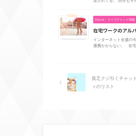
造されてる。 自分もそんな
DxLive・ライブチャット情報
在宅ワークのアル
インターネット全盛の今
通費かからない。 在宅
貧乏クジ引くチャッ
ィのリスト