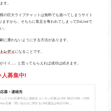
ます。
模の巨大ライブチャットは無料でも遊べてしまうサイト
りますから、そちらに客足を奪われてしまってDxLiveで
い。
劇に遭わないようにする方法があります。
トレディ
になることです。
がイイ…」と思ってもらえれば成功は続きます。
人募集中!
の応募・連絡先
ライベックス)の応募申込と連絡先 カンタン応募はLINE (毎日10時～22時
tarsimai 応募・問い合わせに関するLINE通話は毎日10時 ...