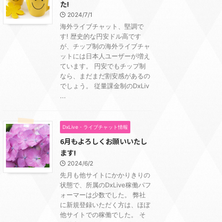
た!
2024/7/1
海外ライブチャット、堅調で
す! 歴史的な円安ドル高です
が、チップ制の海外ライブチャ
ットには日本人ユーザーが増え
ています。 円安でもチップ制
なら、まだまだ割安感があるの
でしょう。 従量課金制のDxLiv
...
DxLive・ライブチャット情報
6月もよろしくお願いいたし
ます!
2024/6/2
先月も他サイトにかかりきりの
状態で、所属のDxLive稼働パフ
ォーマーは少数でした。 弊社
に新規登録いただく方は、ほぼ
他サイトでの稼働でした。 そ