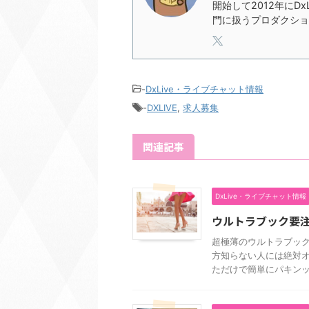
開始して2012年にD
門に扱うプロダクショ
-
DxLive・ライブチャット情報
-
DXLIVE
,
求人募集
関連記事
DxLive・ライブチャット情報
ウルトラブック要
超極薄のウルトラブック
方知らない人には絶対オ
ただけで簡単にパキンッと