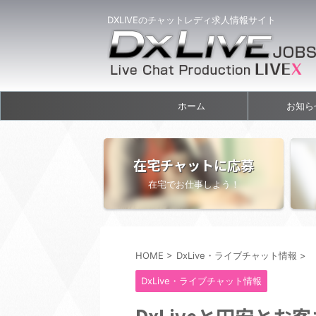
DXLIVEのチャットレディ求人情報サイト
ホーム
お知ら
在宅チャットに応募
在宅でお仕事しよう！
HOME
>
DxLive・ライブチャット情報
>
DxLive・ライブチャット情報