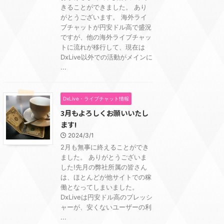
きることができました。 あり
がとうございます。 海外ライ
ブチャットが円安ドル高で盛況
ですが、他の海外ライブチャッ
トに流れが移行して、現在は
DxLive以外での活動がメインに
...
DxLive・ライブチャット情報
3月もよろしくお願いいたし
ます!
2024/3/1
2月も無事に終えることができ
ました。 ありがとうございま
した!先月の弊社所属の皆さん
は、ほとんどが他サイトでの稼
働となってしまいました。
DxLiveは円安ドル高のプレッシ
ャーが、安くないユーザーの利
...