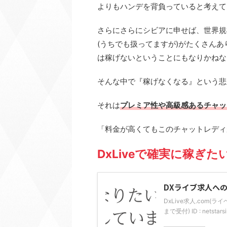
よりもハンデを背負っていると考えて
さらにさらにシビアに申せば、世界規
(うちでも扱ってますが)がたくさんあ
は稼げないということにもなりかねな
そんな中で『稼げなくなる』という悲
それは
プレミア性や高級感あるチャッ
「料金が高くてもこのチャットレディ
DxLiveで
確実に
稼ぎたい
DXライブ求人へ
DxLive求人.com(
まで受付) ID : nets