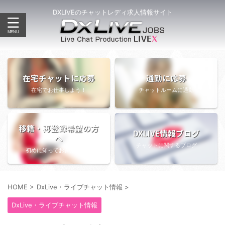
DXLIVEのチャットレディ求人情報サイト
在宅チャットに応募
通勤に応募
在宅でお仕事しよう！
チャットルームに通勤
移籍・再登録希望の方
DXLIVE情報ブログ
へ
チャットに関するブログ
初めに知っておきたい情報
HOME
>
DxLive・ライブチャット情報
>
DxLive・ライブチャット情報