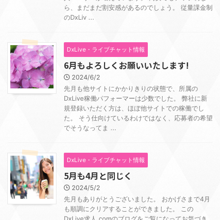
ら、まだまだ割安感があるのでしょう。 従量課金制
のDxLiv ...
DxLive・ライブチャット情報
6月もよろしくお願いいたします!
2024/6/2
先月も他サイトにかかりきりの状態で、所属の
DxLive稼働パフォーマーは少数でした。 弊社に新
規登録いただく方は、ほぼ他サイトでの稼働でし
た。 そう仕向けているわけではなく、応募者の希望
でそうなってま ...
DxLive・ライブチャット情報
5月も4月と同じく
2024/5/2
先月もありがとうございました。 おかげさまで4月
も順調にクリアすることができました。 この
DxLive求人.comのブログをご覧になってお気づき