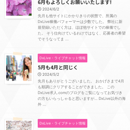
6月もよろしくお願いいたします!
2024/6/2
先月も他サイトにかかりきりの状態で、所属の
DxLive稼働パフォーマーは少数でした。 弊社に新
規登録いただく方は、ほぼ他サイトでの稼働でし
た。 そう仕向けているわけではなく、応募者の希望
でそうなってま ...
DxLive・ライブチャット情報
5月も4月と同じく
2024/5/2
先月もありがとうございました。 おかげさまで4月
も順調にクリアすることができました。 この
DxLive求人.comのブログをご覧になってお気づき
の方もいらっしゃると思いますが… DxLive以外の海
外 ...
DxLive・ライブチャット情報