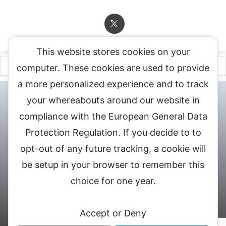
This website stores cookies on your
computer. These cookies are used to provide
a more personalized experience and to track
チャットレディ登録申込
DXLIVE求人.comへお問合せ
DXLIVE 退
your whereabouts around our website in
会・解約・移籍の申請
個人情報保護方針★
会社概要★
LIVEX公
compliance with the European General Data
式サイト
Protection Regulation. If you decide to to
DXLIVEのチャットレディ求人情報サイト
opt-out of any future tracking, a cookie will
be setup in your browser to remember this
choice for one year.
© 2026 DXライブ チャットレディ求人募集
Accept or Deny