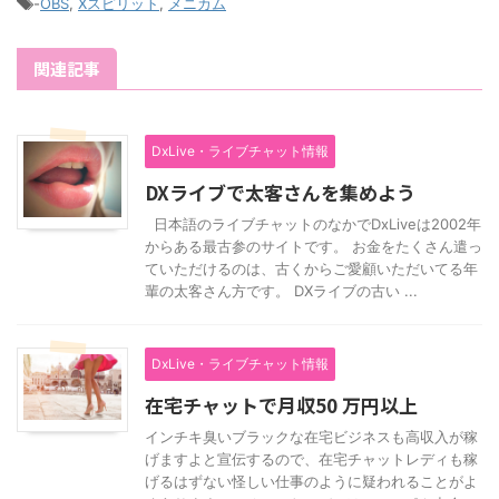
-
OBS
,
Xスピリット
,
メニカム
関連記事
DxLive・ライブチャット情報
DXライブで太客さんを集めよう
日本語のライブチャットのなかでDxLiveは2002年
からある最古参のサイトです。 お金をたくさん遣っ
ていただけるのは、古くからご愛顧いただいてる年
輩の太客さん方です。 DXライブの古い ...
DxLive・ライブチャット情報
在宅チャットで月収50 万円以上
インチキ臭いブラックな在宅ビジネスも高収入が稼
げますよと宣伝するので、在宅チャットレディも稼
げるはずない怪しい仕事のように疑われることがよ