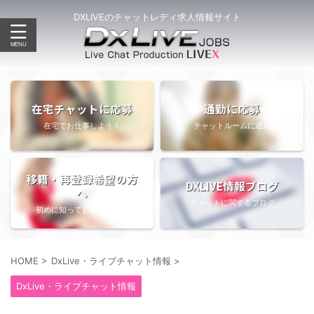
DXLIVEのチャットレディ求人情報サイト
在宅チャットに応募
通勤に応募
在宅でお仕事しよう！
チャットルームに通勤
移籍・再登録希望の方
DXLIVE情報ブログ
へ
チャットに関するブログ
初めに知っておきたい情報
HOME
>
DxLive・ライブチャット情報
>
DxLive・ライブチャット情報