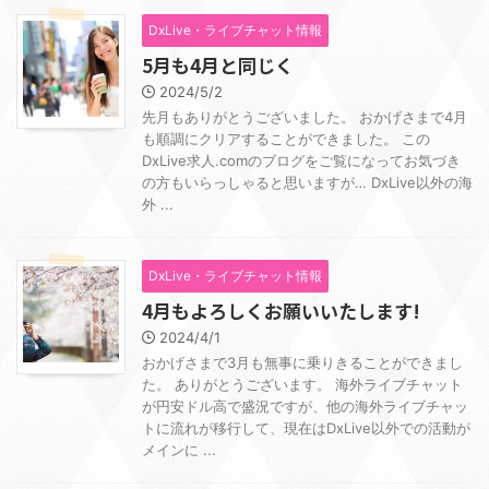
DxLive・ライブチャット情報
5月も4月と同じく
2024/5/2
先月もありがとうございました。 おかげさまで4月
も順調にクリアすることができました。 この
DxLive求人.comのブログをご覧になってお気づき
の方もいらっしゃると思いますが… DxLive以外の海
外 ...
DxLive・ライブチャット情報
4月もよろしくお願いいたします!
2024/4/1
おかげさまで3月も無事に乗りきることができまし
た。 ありがとうございます。 海外ライブチャット
が円安ドル高で盛況ですが、他の海外ライブチャッ
トに流れが移行して、現在はDxLive以外での活動が
メインに ...