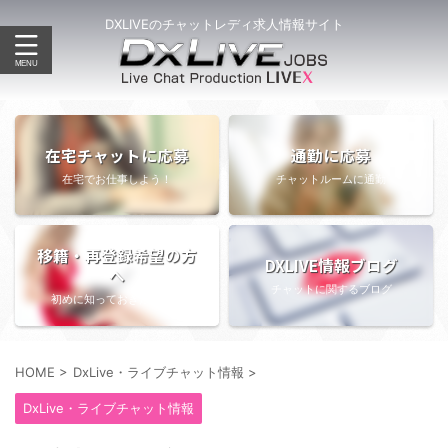
DXLIVEのチャットレディ求人情報サイト
在宅チャットに応募
通勤に応募
在宅でお仕事しよう！
チャットルームに通勤
移籍・再登録希望の方
DXLIVE情報ブログ
へ
チャットに関するブログ
初めに知っておきたい情報
HOME
>
DxLive・ライブチャット情報
>
DxLive・ライブチャット情報