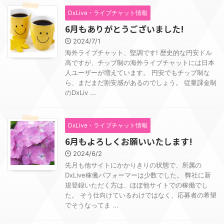
DxLive・ライブチャット情報
6月もありがとうございました!
2024/7/1
海外ライブチャット、堅調です! 歴史的な円安ドル
高ですが、チップ制の海外ライブチャットには日本
人ユーザーが増えています。 円安でもチップ制な
ら、まだまだ割安感があるのでしょう。 従量課金制
のDxLiv ...
DxLive・ライブチャット情報
6月もよろしくお願いいたします!
2024/6/2
先月も他サイトにかかりきりの状態で、所属の
DxLive稼働パフォーマーは少数でした。 弊社に新
規登録いただく方は、ほぼ他サイトでの稼働でし
た。 そう仕向けているわけではなく、応募者の希望
でそうなってま ...