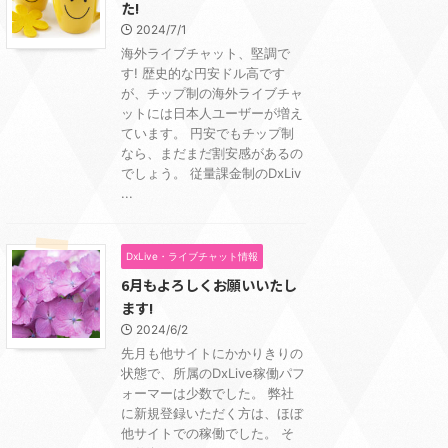
た!
2024/7/1
海外ライブチャット、堅調で
す! 歴史的な円安ドル高です
が、チップ制の海外ライブチャ
ットには日本人ユーザーが増え
ています。 円安でもチップ制
なら、まだまだ割安感があるの
でしょう。 従量課金制のDxLiv
...
DxLive・ライブチャット情報
6月もよろしくお願いいたし
ます!
2024/6/2
先月も他サイトにかかりきりの
状態で、所属のDxLive稼働パフ
ォーマーは少数でした。 弊社
に新規登録いただく方は、ほぼ
他サイトでの稼働でした。 そ