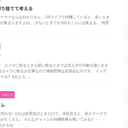
切り捨てて考える
ーマーならおわかりかと… DXライブで待機していると、多いとき
聴が集まりますよね。 少ないときでも100人くらいは集まる。 何度
グ
ず、カメラに映るときと鏡に映るときでは見え方や印象が違います
はカメラに映るお仕事なので補助照明は必需品なのです。 インテ
? それとも ...
お知らせ
トレ
売れる! それは好景気のときだけで、現状見ると、新人マークで
がたくさん。 そんなチャトレの待機映像を覗いてみると・・・
かもね・・・ ...