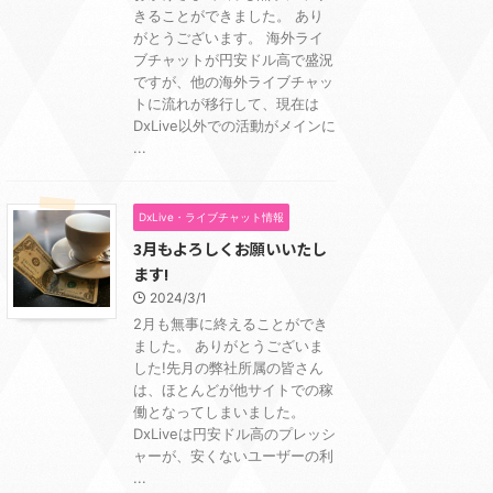
きることができました。 あり
がとうございます。 海外ライ
ブチャットが円安ドル高で盛況
ですが、他の海外ライブチャッ
トに流れが移行して、現在は
DxLive以外での活動がメインに
...
DxLive・ライブチャット情報
3月もよろしくお願いいたし
ます!
2024/3/1
2月も無事に終えることができ
ました。 ありがとうございま
した!先月の弊社所属の皆さん
は、ほとんどが他サイトでの稼
働となってしまいました。
DxLiveは円安ドル高のプレッシ
ャーが、安くないユーザーの利
...