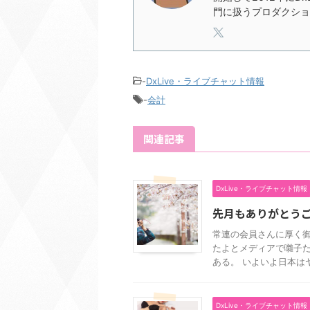
門に扱うプロダクショ
-
DxLive・ライブチャット情報
-
会計
関連記事
DxLive・ライブチャット情報
先月もありがとうご
常連の会員さんに厚く御
たよとメディアで囃子
ある。 いよいよ日本はヤ
DxLive・ライブチャット情報