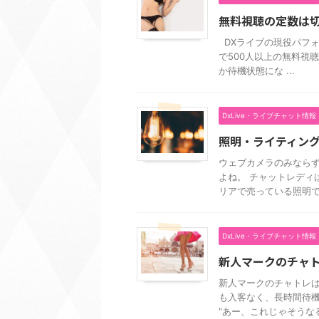
無料視聴の定数は
DXライブの現役パフォ
で500人以上の無料視
か待機状態にな ...
DxLive・ライブチャット情報
照明・ライティン
ウェブカメラのみなら
よね。 チャットレディ
リアで売っている照明で十分
DxLive・ライブチャット情報
新人マークのチャ
新人マークのチャトレは
も入客なく、長時間待機
"あー、これじゃそうなる