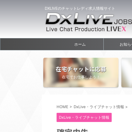
DXLIVEのチャットレディ求人情報サイト
ホーム
お知ら
在宅チャットに応募
在宅でお仕事しよう！
HOME
>
DxLive・ライブチャット情報
>
DxLive・ライブチャット情報