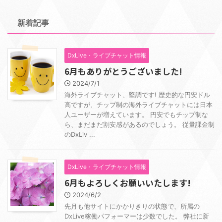
新着記事
DxLive・ライブチャット情報
6月もありがとうございました!
2024/7/1
海外ライブチャット、堅調です! 歴史的な円安ドル
高ですが、チップ制の海外ライブチャットには日本
人ユーザーが増えています。 円安でもチップ制な
ら、まだまだ割安感があるのでしょう。 従量課金制
のDxLiv ...
DxLive・ライブチャット情報
6月もよろしくお願いいたします!
2024/6/2
先月も他サイトにかかりきりの状態で、所属の
DxLive稼働パフォーマーは少数でした。 弊社に新