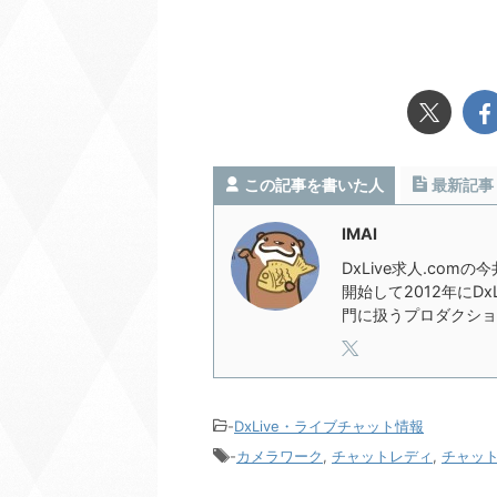
この記事を書いた人
最新記事
IMAI
DxLive求人.com
開始して2012年にD
門に扱うプロダクショ
-
DxLive・ライブチャット情報
-
カメラワーク
,
チャットレディ
,
チャッ