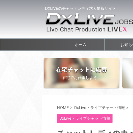
DXLIVEのチャットレディ求人情報サイト
ホーム
お知ら
在宅チャットに応募
在宅でお仕事しよう！
HOME
>
DxLive・ライブチャット情報
>
DxLive・ライブチャット情報