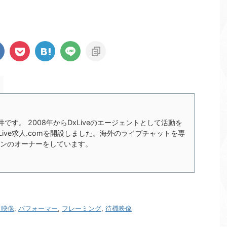
の今井です。 2008年からDxLiveのエージェントとして活動を
xLive求人.comを開設しました。海外のライブチャットを専
ンのオーナーをしています。
ト映像
,
パフォーマー
,
フレーミング
,
待機映像