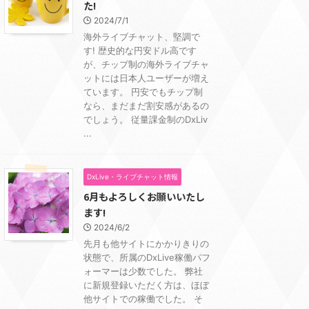
た!
2024/7/1
海外ライブチャット、堅調で
す! 歴史的な円安ドル高です
が、チップ制の海外ライブチャ
ットには日本人ユーザーが増え
ています。 円安でもチップ制
なら、まだまだ割安感があるの
でしょう。 従量課金制のDxLiv
...
DxLive・ライブチャット情報
6月もよろしくお願いいたし
ます!
2024/6/2
先月も他サイトにかかりきりの
状態で、所属のDxLive稼働パフ
ォーマーは少数でした。 弊社
に新規登録いただく方は、ほぼ
他サイトでの稼働でした。 そ