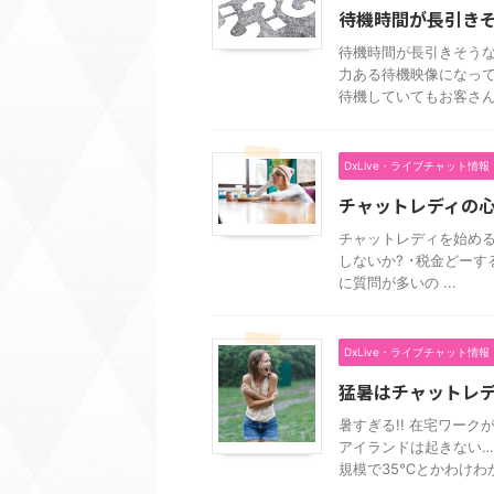
待機時間が長引き
待機時間が長引きそうなら
力ある待機映像になって
待機していてもお客さん .
DxLive・ライブチャット情報
チャットレディの
チャットレディを始める
しないか? ･税金どー
に質問が多いの ...
DxLive・ライブチャット情報
猛暑はチャットレデ
暑すぎる!! 在宅ワー
アイランドは起きない…
規模で35℃とかわけわかん