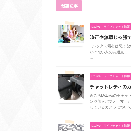
関連記事
DxLive・ライブチャット情報
流行や無難じゃ勝
ルックス素材は悪くな
いけない人の共通点…
...
DxLive・ライブチャット情報
チャットレディのカメ
近ごろDxLiveのチ
ンや個人パフォーマーが
しているカメラについて書
DxLive・ライブチャット情報