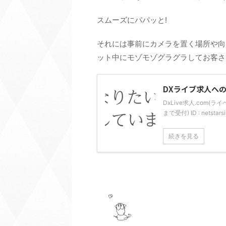
スムーズにパパッと!
それには事前にカメラを置く場所や向
ット中にモゾモゾグラグラしてお客さ
DXライブ求人へ
DxLive求人.com(
まで受付) ID : nets
続きを見る