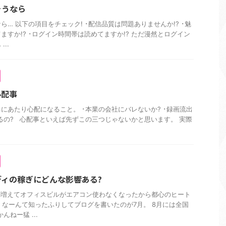
そうなら
… 以下の項目をチェック! ･配信品質は問題ありませんか!? ･魅
ますか!? ･ログイン時間帯は読めてますか!? ただ漫然とログイン
..
心配事
にあたり心配になること。 ･本業の会社にバレないか? ･録画流出
するの? 心配事といえば先ずこの三つじゃないかと思います。 実際
ィの稼ぎにどんな影響ある?
クが増えてオフィスビルがエアコン使わなくなったから都心のヒート
 なーんて知ったふりしてブログを書いたのが7月。 8月には全国
ねー猛 ...