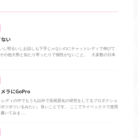
てない
いし明るいしお話しも下手じゃないのにチャットレディで伸びて
 その他大勢と似たり寄ったりで個性がないこと。 大多数の日本
ラにGoPro
ャットレディの中でもうち以外で高画質化の研究をしてるプロダクショ
ポツポツいるみたい。良いことです。 ここでライベックスで使用
いてみま ...