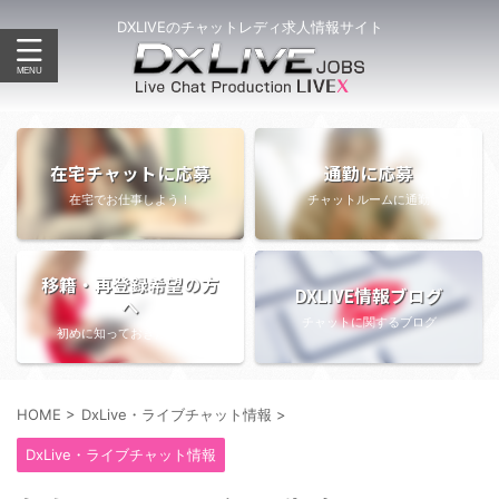
DXLIVEのチャットレディ求人情報サイト
在宅チャットに応募
通勤に応募
在宅でお仕事しよう！
チャットルームに通勤
移籍・再登録希望の方
DXLIVE情報ブログ
へ
チャットに関するブログ
初めに知っておきたい情報
HOME
>
DxLive・ライブチャット情報
>
DxLive・ライブチャット情報