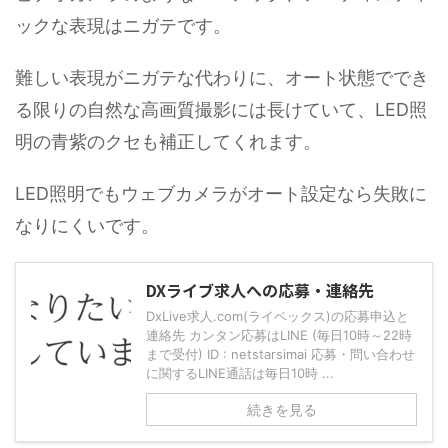
ックな表現はニガテです。
難しい表現がニガテな代わりに、オート状態ででき
る限りの自然な高画質撮影には長けていて、LED照
明の青紫のクセも補正してくれます。
LED照明でもウェブカメラがオート設定なら失敗に
なりにくいです。
DXライブ求人への応募・連絡先
DxLive求人.com(ライベックス)の応募申込と
連絡先 カンタン応募はLINE (毎日10時～22時
まで受付) ID : netstarsimai 応募・問い合わせ
に関するLINE通話は毎日10時 ...
続きを見る