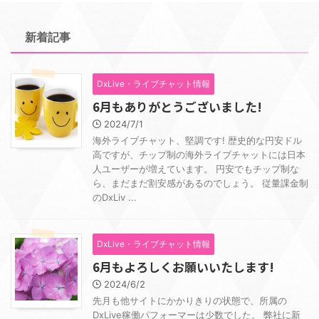
新着記事
DxLive・ライブチャット情報
6月もありがとうございました!
2024/7/1
海外ライブチャット、堅調です! 歴史的な円安ドル
高ですが、チップ制の海外ライブチャットには日本
人ユーザーが増えています。 円安でもチップ制な
ら、まだまだ割安感があるのでしょう。 従量課金制
のDxLiv ...
DxLive・ライブチャット情報
6月もよろしくお願いいたします!
2024/6/2
先月も他サイトにかかりきりの状態で、所属の
DxLive稼働パフォーマーは少数でした。 弊社に新