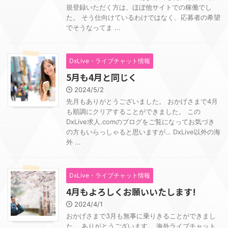
規登録いただく方は、ほぼ他サイトでの稼働でし
た。 そう仕向けているわけではなく、応募者の希望
でそうなってま ...
DxLive・ライブチャット情報
5月も4月と同じく
2024/5/2
先月もありがとうございました。 おかげさまで4月
も順調にクリアすることができました。 この
DxLive求人.comのブログをご覧になってお気づき
の方もいらっしゃると思いますが… DxLive以外の海
外 ...
DxLive・ライブチャット情報
4月もよろしくお願いいたします!
2024/4/1
おかげさまで3月も無事に乗りきることができまし
た。 ありがとうございます。 海外ライブチャット